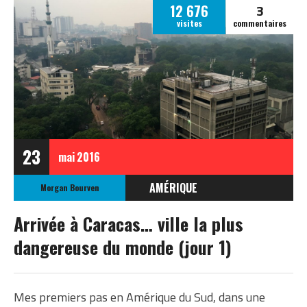
3
12 676
visites
commentaires
23
mai
2016
AMÉRIQUE
Morgan Bourven
VENEZUELA
Arrivée à Caracas… ville la plus
dangereuse du monde (jour 1)
Mes premiers pas en Amérique du Sud, dans une