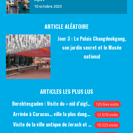
10 octobre 2023
ARTICLE ALÉATOIRE
Jour 3 : Le Palais Changdeokgung,
son jardin secret et le Musée
national
ARTICLES LES PLUS LUS
Berchtesgaden : Visite du « nid d’aigle » et des bunkers d’Hitler
135 644 visits
Arrivée à Caracas… ville la plus dangereuse du monde (jour 1)
12 678 visits
Visite de la ville antique de Jerash et du château d’Ajlun (jour 1)
10 225 visits