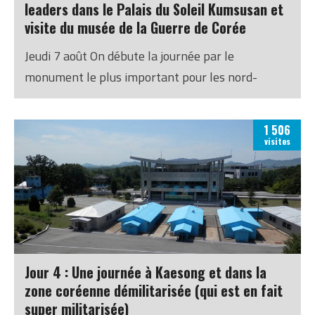
leaders dans le Palais du Soleil Kumsusan et
visite du musée de la Guerre de Corée
Jeudi 7 août On débute la journée par le
monument le plus important pour les nord-
Coréens : Kumsusan, le Palais du Soleil. C’était le
palais de Kim Il Sung jusqu’à sa mort en 1994.
1 506
C’est ensuite devenu un mémorial où son corps a
visites
été embaumé. Son fils Kim Jong Il l’a rejoint en
2011. C’est aujourd’hui un endroit sacré, où les
Coréens se rendent au moins une fois par an.
Jour 4 : Une journée à Kaesong et dans la
zone coréenne démilitarisée (qui est en fait
super militarisée)