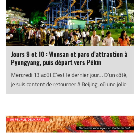
Jours 9 et 10 : Wonsan et parc d’attraction à
Pyongyang, puis départ vers Pékin
Mercredi 13 août C’est le dernier jour… D’un côté,
je suis content de retourner à Beijing, où une jolie
fille m’attend, puis à Paris où je retrouverai enfin
du fromage, du vin et des toilettes qui
fonctionnent ; de l’autre, ce pays est si
mystérieux, paradoxal et passionnant que je ne
pense pas l’avoir encore compris. Mais profitons