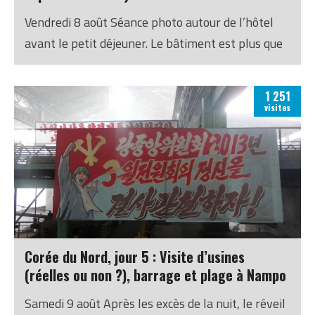
Vendredi 8 août Séance photo autour de l’hôtel
avant le petit déjeuner. Le bâtiment est plus que
centenaire, chose qu’on ne voit pas à Pyongyang.
La ville de Kaesong (300.000 habitants) faisait
1 251
partie de la Corée du Sud au moment du
visites
déclenchement de la guerre de Corée, elle n’a
donc pas été bombardée par les salauds
d’impérialistes US (4 jours sur place, et voilà, j’ai
déjà leurs tics de langage) et est demeurée
intacte.
Corée du Nord, jour 5 : Visite d’usines
(réelles ou non ?), barrage et plage à Nampo
Samedi 9 août Après les excès de la nuit, le réveil