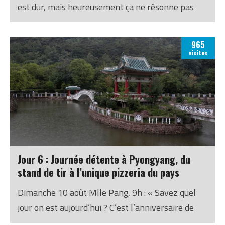
est dur, mais heureusement ça ne résonne pas
trop dans ma tête. Nous nous rendons aujourd’hui
à Nampo, une ville portuaire située sur la mer
965
Jaune, à 55 km à l’ouest de Pyongyang.
visites
Jour 6 : Journée détente à Pyongyang, du
stand de tir à l’unique pizzeria du pays
Dimanche 10 août Mlle Pang, 9h : « Savez quel
jour on est aujourd’hui ? C’est l’anniversaire de
Morgan ! » Yeah ! Merci ! (Note : Vu qu’on m’a