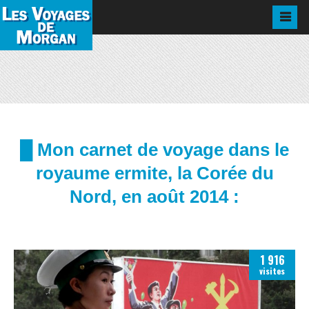
█ Mon carnet de voyage dans le
royaume ermite, la Corée du
Nord, en août 2014 :
1 916
visites