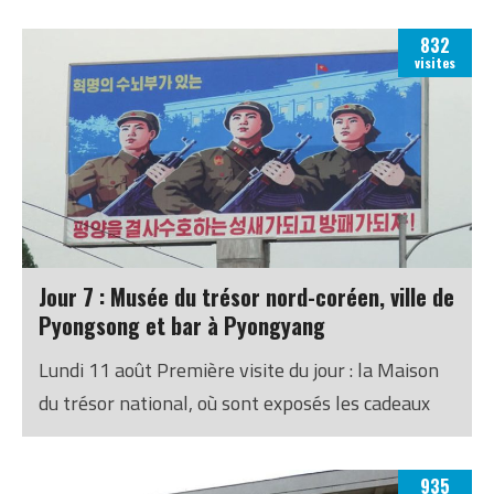
posé la question : oui, les guides conservent nos
832
passeports durant tout le séjour) Pour fêter ça,
visites
on fera cet après-midi une activité qui n’était pas
prévue au programme, mais dont je m’étais
enquis de la faisabilité auprès de M. Pak il y a
quelques jours….
Jour 7 : Musée du trésor nord-coréen, ville de
Pyongsong et bar à Pyongyang
Lundi 11 août Première visite du jour : la Maison
du trésor national, où sont exposés les cadeaux
offerts aux trois Kim par les Coréens du nord, du
sud et de la diaspora.
935