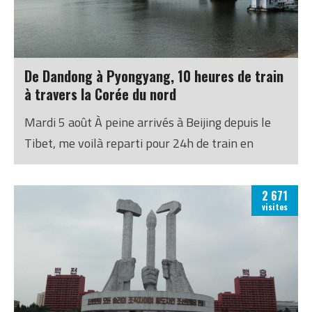
De Dandong à Pyongyang, 10 heures de train
à travers la Corée du nord
Mardi 5 août À peine arrivés à Beijing depuis le
Tibet, me voilà reparti pour 24h de train en
direction de Pyongyang, Corée du Nord. On m’a
posé à de nombreuses reprises les questions :
2 671
« c’est possible d’aller en Corée du Nord ? Ce
visites
n’est pas trop compliqué ? » Oui, c’est possible –
la preuve. Et ce n’est pas compliqué du tout : à
condition de n’être ni journaliste ni militaire
(apparemment ils vérifient, mais ça semble pas
être très efficace), il est possible de réserver un