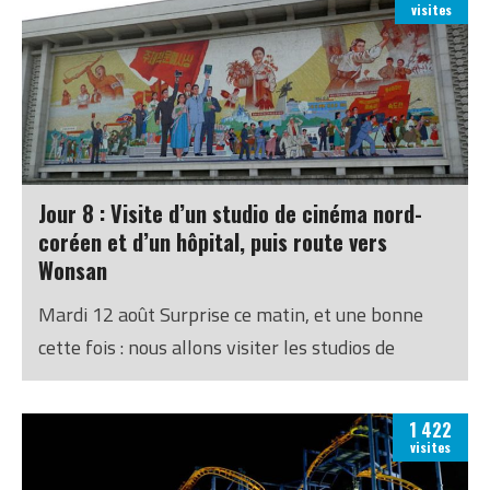
visites
Jour 8 : Visite d’un studio de cinéma nord-
coréen et d’un hôpital, puis route vers
Wonsan
Mardi 12 août Surprise ce matin, et une bonne
cette fois : nous allons visiter les studios de
cinéma de l’Etat ! Ils ont été établis en 1946 par
Kim Il Sung et ont produit leur premier film en
1 422
1949. Depuis, plus d’un millier de films ont été
visites
produits, nous assure-t-on.