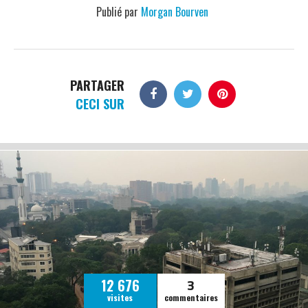
Publié par
Morgan Bourven
PARTAGER
CECI SUR
3
12 676
visites
commentaires