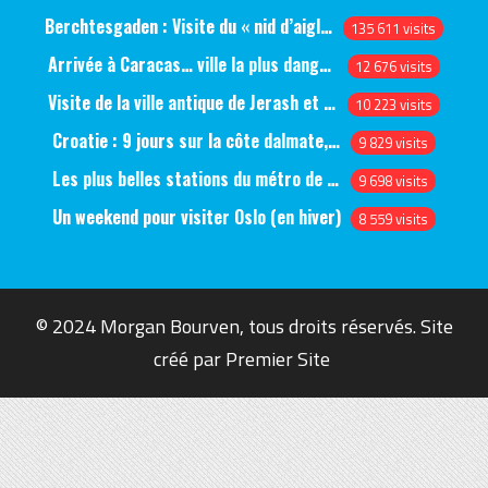
Berchtesgaden : Visite du « nid d’aigle » et des bunkers d’Hitler
135 611 visits
Arrivée à Caracas… ville la plus dangereuse du monde (jour 1)
12 676 visits
Visite de la ville antique de Jerash et du château d’Ajlun (jour 1)
10 223 visits
Croatie : 9 jours sur la côte dalmate, de Split à Dubrovnik, en passant par Hvar et Mjlet
9 829 visits
Les plus belles stations du métro de Saint-Pétersbourg
9 698 visits
Un weekend pour visiter Oslo (en hiver)
8 559 visits
© 2024 Morgan Bourven, tous droits réservés. Site
créé par
Premier Site