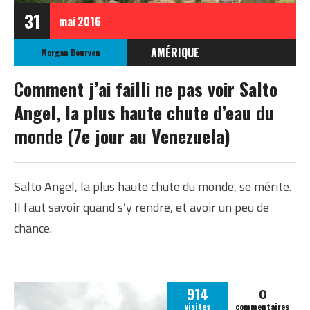
31
mai
2016
AMÉRIQUE
Morgan Bourven
VENEZUELA
Comment j’ai failli ne pas voir Salto
Angel, la plus haute chute d’eau du
monde (7e jour au Venezuela)
Salto Angel, la plus haute chute du monde, se mérite.
Il faut savoir quand s’y rendre, et avoir un peu de
chance.
0
914
visites
commentaires