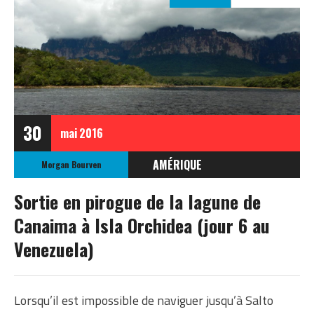
30
mai
2016
AMÉRIQUE
Morgan Bourven
VENEZUELA
Sortie en pirogue de la lagune de
Canaima à Isla Orchidea (jour 6 au
Venezuela)
Lorsqu’il est impossible de naviguer jusqu’à Salto