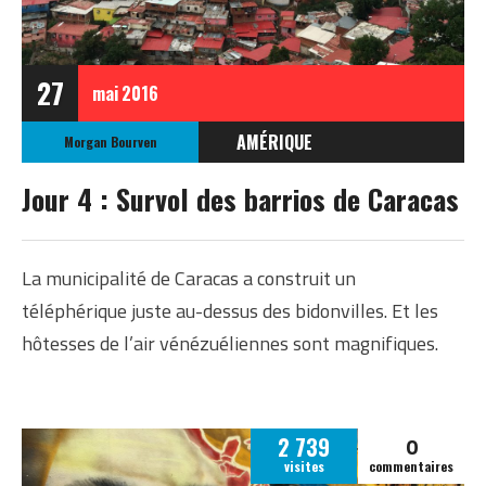
27
mai
2016
AMÉRIQUE
Morgan Bourven
VENEZUELA
Jour 4 : Survol des barrios de Caracas
La municipalité de Caracas a construit un
téléphérique juste au-dessus des bidonvilles. Et les
hôtesses de l’air vénézuéliennes sont magnifiques.
0
2 739
visites
commentaires