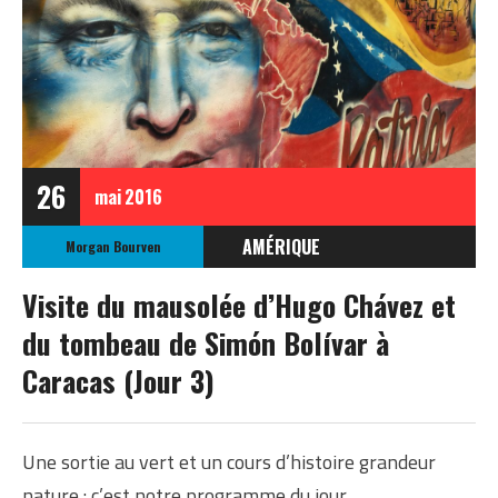
26
mai
2016
AMÉRIQUE
Morgan Bourven
VENEZUELA
Visite du mausolée d’Hugo Chávez et
du tombeau de Simón Bolívar à
Caracas (Jour 3)
Une sortie au vert et un cours d’histoire grandeur
nature : c’est notre programme du jour.