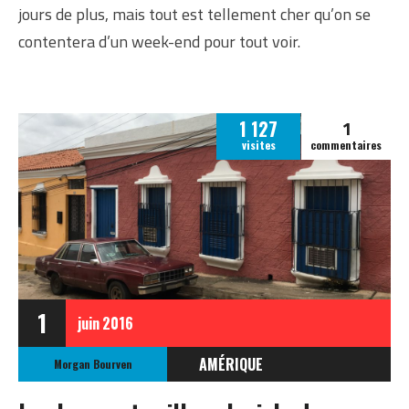
jours de plus, mais tout est tellement cher qu’on se
contentera d’un week-end pour tout voir.
1
1 127
visites
commentaires
1
juin
2016
AMÉRIQUE
Morgan Bourven
VENEZUELA