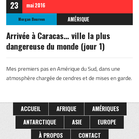
23
mai
2016
AMÉRIQUE
Morgan Bourven
VENEZUELA
Arrivée à Caracas… ville la plus
dangereuse du monde (jour 1)
Mes premiers pas en Amérique du Sud, dans une
atmosphère chargée de cendres et de mises en garde.
ACCUEIL
AFRIQUE
AMÉRIQUES
ANTARCTIQUE
ASIE
EUROPE
À PROPOS
CONTACT