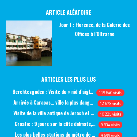
ARTICLE ALÉATOIRE
Jour 1 : Florence, de la Galerie des
Offices à l’Oltrarno
ARTICLES LES PLUS LUS
Berchtesgaden : Visite du « nid d’aigle » et des bunkers d’Hitler
135 640 visits
Arrivée à Caracas… ville la plus dangereuse du monde (jour 1)
12 678 visits
Visite de la ville antique de Jerash et du château d’Ajlun (jour 1)
10 225 visits
Croatie : 9 jours sur la côte dalmate, de Split à Dubrovnik, en passant par Hvar et Mjlet
9 834 visits
Les plus belles stations du métro de Saint-Pétersbourg
9 699 visits