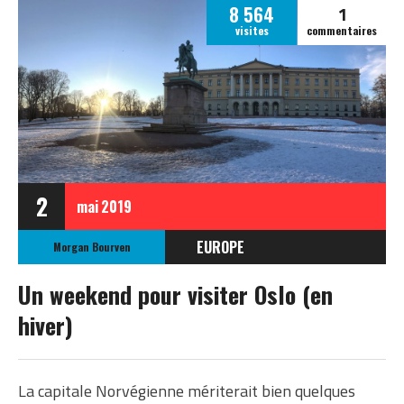
1
8 564
visites
commentaires
2
mai
2019
EUROPE
Morgan Bourven
NORVÈGE
Un weekend pour visiter Oslo (en
hiver)
La capitale Norvégienne mériterait bien quelques