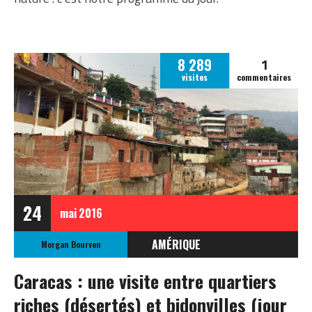
1
8 289
visites
commentaires
24
mai
2016
AMÉRIQUE
Morgan Bourven
VENEZUELA
Caracas : une visite entre quartiers
riches (désertés) et bidonvilles (jour