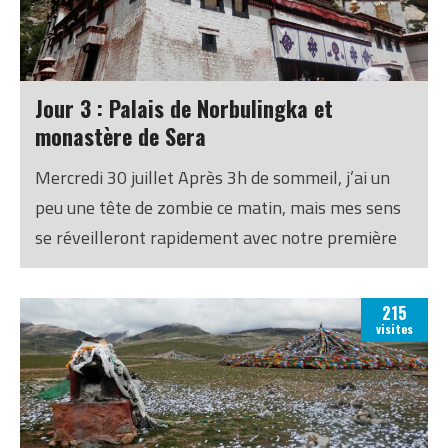
parler mais qui a l’air très grande). Nous
voyageons sur China Southern : les sièges sont
confortables et y’a de la place pour les jambes,
Jour 3 : Palais de Norbulingka et
mais la nourriture laisse à désirer.
monastère de Sera
Mercredi 30 juillet Après 3h de sommeil, j’ai un
peu une tête de zombie ce matin, mais mes sens
se réveilleront rapidement avec notre première
visite, qui s’avérera être une des plus agréables
du séjour.
215
visites