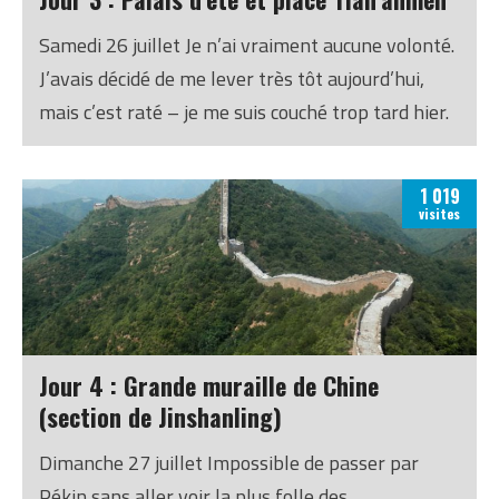
Terre…
Samedi 26 juillet Je n’ai vraiment aucune volonté.
J’avais décidé de me lever très tôt aujourd’hui,
mais c’est raté – je me suis couché trop tard hier.
Je voulais arriver tôt au Palais d’été afin de
m’imprégner de l’atmosphère des lieux avant que
1 019
les hordes de touristes arrivent, mais il est
visites
finalement près de 10h lorsque j’achète mon
ticket.
Jour 4 : Grande muraille de Chine
(section de Jinshanling)
Dimanche 27 juillet Impossible de passer par
Pékin sans aller voir la plus folle des