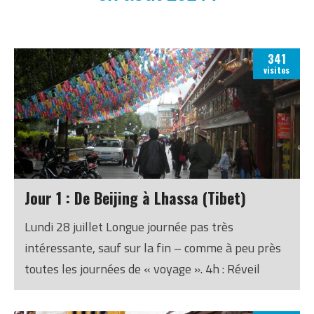
341
visites
Jour 1 : De Beijing à Lhassa (Tibet)
Lundi 28 juillet Longue journée pas très
intéressante, sauf sur la fin – comme à peu près
toutes les journées de « voyage ». 4h : Réveil
4h20 : Taxi pour l’aéroport (prix : 96RMB) 5h :
Rencontre avec Gareth, le fondateur de l’agence