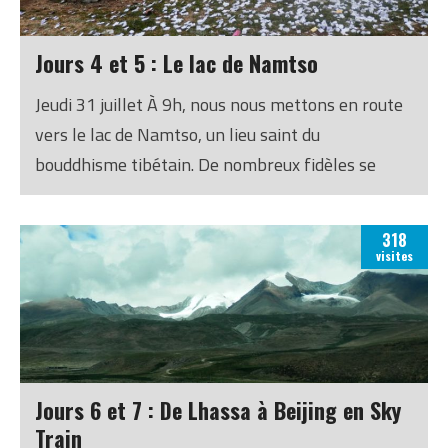
Jours 4 et 5 : Le lac de Namtso
Jeudi 31 juillet À 9h, nous nous mettons en route
vers le lac de Namtso, un lieu saint du
bouddhisme tibétain. De nombreux fidèles se
réunissent autour du lac pour une grande
cérémonie qui s’y déroule l’année du mouton, tous
318
les 12 ans. Il est dit que « quiconque se rend au lac
visites
Namtso verra son âme purifiée ». Le lac est situé
à environ 250 kilomètres de Lhassa, ce qui nous
fait un chouette trajet de 5-6 heures dans la
nature tibétaine.
Jours 6 et 7 : De Lhassa à Beijing en Sky
Train