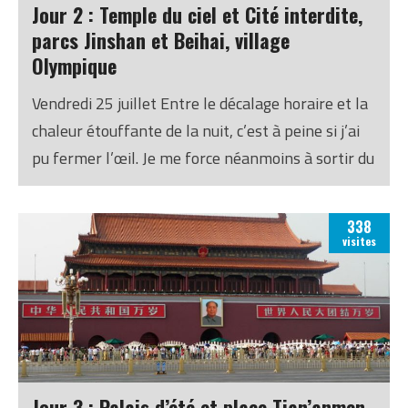
monter ces derniers jours.
Jour 2 : Temple du ciel et Cité interdite,
parcs Jinshan et Beihai, village
Olympique
Vendredi 25 juillet Entre le décalage horaire et la
chaleur étouffante de la nuit, c’est à peine si j’ai
pu fermer l’œil. Je me force néanmoins à sortir du
lit pour cette première vraie journée dans la ville,
avec un programme très chargé. Direction tout
338
d’abord le Temple du Ciel, au sud du centre-ville. Il
visites
s’agit d’un des plus grands temples de la ville.
Construit en 1420, il permettait à l’Empereur de
prier le ciel pour des bonnes récoltes. Des prières
pas tout à fait désintéressées, puisqu’en cas de
mauvaise saison, le peuple aurait pensé que les
dieux ont laissé tomber leur représentant sur
Jour 3 : Palais d’été et place Tian’anmen