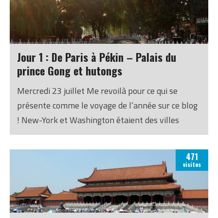
Jour 1 : De Paris à Pékin – Palais du
prince Gong et hutongs
Mercredi 23 juillet Me revoilà pour ce qui se
présente comme le voyage de l’année sur ce blog
! New-York et Washington étaient des villes
exceptionnelles, j’aime toujours autant l’Islande
et Copenhague était super sympa, mais en
471
termes d’aventure et d’exotisme ce voyage met la
visites
barre haut : Pékin, Tibet, Corée du Nord (oui, vous
avez bien lu), le tout en plus de trois semaines…
J’avoue que j’ai senti le stress et l’excitation