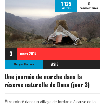
0
1 125
visites
commentaires
3
mars
2017
ASIE
Morgan Bourven
JORDANIE
Une journée de marche dans la
réserve naturelle de Dana (jour 3)
Être coincé dans un village de Jordanie à cause de la