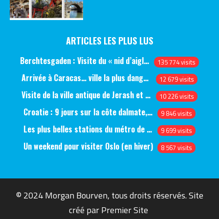
ARTICLES LES PLUS LUS
Berchtesgaden : Visite du « nid d’aigle » et des bunkers d’Hitler
135 774 visits
Arrivée à Caracas… ville la plus dangereuse du monde (jour 1)
12 679 visits
Visite de la ville antique de Jerash et du château d’Ajlun (jour 1)
10 226 visits
Croatie : 9 jours sur la côte dalmate, de Split à Dubrovnik, en passant par Hvar et Mjlet
9 846 visits
Les plus belles stations du métro de Saint-Pétersbourg
9 699 visits
Un weekend pour visiter Oslo (en hiver)
8 567 visits
© 2024 Morgan Bourven, tous droits réservés. Site
créé par
Premier Site