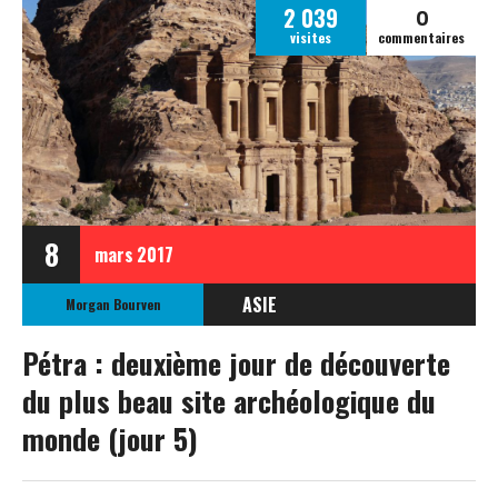
0
2 039
visites
commentaires
8
mars
2017
ASIE
Morgan Bourven
JORDANIE
Pétra : deuxième jour de découverte
du plus beau site archéologique du
monde (jour 5)