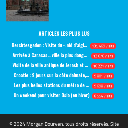
ARTICLES LES PLUS LUS
Berchtesgaden : Visite du « nid d’aigle » et des bunkers d’Hitler
135 469 visits
Arrivée à Caracas… ville la plus dangereuse du monde (jour 1)
12 676 visits
Visite de la ville antique de Jerash et du château d’Ajlun (jour 1)
10 221 visits
Croatie : 9 jours sur la côte dalmate, de Split à Dubrovnik, en passant par Hvar et Mjlet
9 801 visits
Les plus belles stations du métro de Saint-Pétersbourg
9 698 visits
Un weekend pour visiter Oslo (en hiver)
8 554 visits
© 2024 Morgan Bourven, tous droits réservés. Site