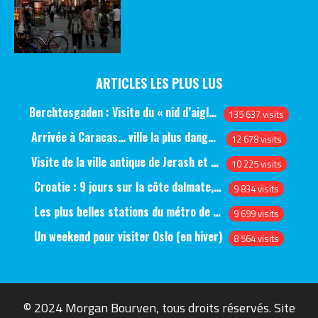
ARTICLES LES PLUS LUS
Berchtesgaden : Visite du « nid d’aigle » et des bunkers d’Hitler
135 637 visits
Arrivée à Caracas… ville la plus dangereuse du monde (jour 1)
12 678 visits
Visite de la ville antique de Jerash et du château d’Ajlun (jour 1)
10 225 visits
Croatie : 9 jours sur la côte dalmate, de Split à Dubrovnik, en passant par Hvar et Mjlet
9 834 visits
Les plus belles stations du métro de Saint-Pétersbourg
9 699 visits
Un weekend pour visiter Oslo (en hiver)
8 564 visits
© 2024 Morgan Bourven, tous droits réservés. Site