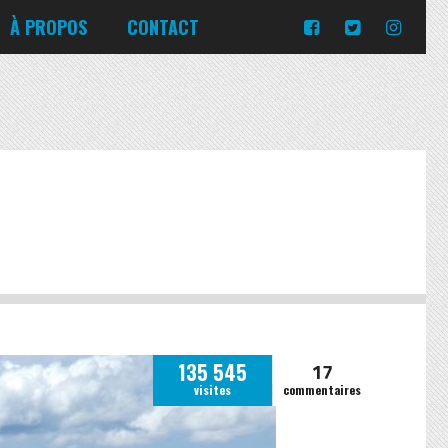
Turquie
Moldavie
Russie
À PROPOS
CONTACT
Norvège
Slovaquie
Corée du Sud
Islande
Portugal
Pologne
Slovénie
Emirats Arabes Unis
Italie
Ukraine
Japon
Lituanie
République tchèque
Jordanie
Malte
Roumanie
Turquie
Moldavie
Russie
Norvège
Slovaquie
Pologne
Slovénie
17
135 545
visites
commentaires