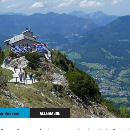
an Bourven
ALLEMAGNE
EUROPE