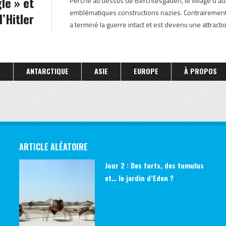
le » et
Perché au dessus de Berchtesgaden, le village d’adopt
emblématiques constructions nazies. Contrairement a
’Hitler
a terminé la guerre intact et est devenu une attracti
S
ANTARCTIQUE
ASIE
EUROPE
À PROPOS
ARTICLE ALÉATOIRE
Jour 2 : Des forts, des tumulus
et… le jardin d’Eden ?