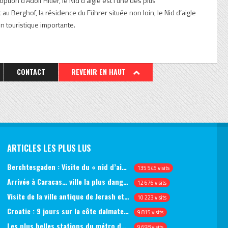
ion d’Adolf Hitler, le Nid d’aigle est l’une des plus
u Berghof, la résidence du Führer située non loin, le Nid d’aigle
on touristique importante.
CONTACT
REVENIR EN HAUT
ARTICLES LES PLUS LUS
Berchtesgaden : Visite du « nid d’aigle » et des bunkers d’Hitler
135 545 visits
Arrivée à Caracas… ville la plus dangereuse du monde (jour 1)
12 676 visits
Visite de la ville antique de Jerash et du château d’Ajlun (jour 1)
10 223 visits
Croatie : 9 jours sur la côte dalmate, de Split à Dubrovnik, en passant par Hvar et Mjlet
9 815 visits
Les plus belles stations du métro de Saint-Pétersbourg
9 698 visits