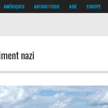
Corée du Nord
Croatie
AMÉRIQUES
ANTARCTIQUE
ASIE
EUROPE
Danemark
États-Unis
Irlande
Canada
Bahreïn
Allemagne
Mexique
Chili
Bangladesh
Biélorussie
Nicaragua
Cuba
Chine
Chypre
Venezuela
iment nazi
Corée du Nord
Croatie
Danemark
Irlande