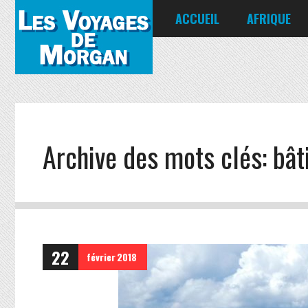
ACCUEIL
AFRIQUE
Égypte
Kenya
Seychelles
Archive des mots clés:
bât
22
février
2018