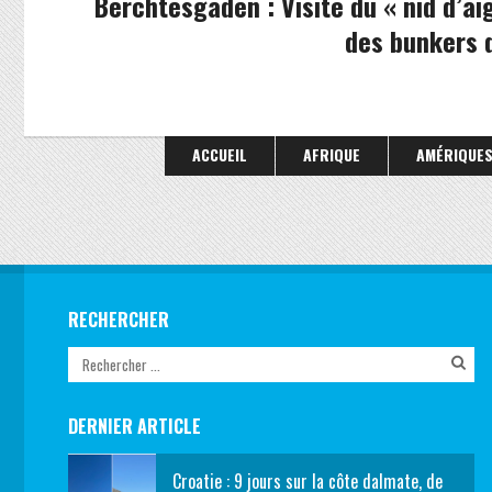
Berchtesgaden : Visite du « nid d’aig
des bunkers d
ACCUEIL
AFRIQUE
AMÉRIQUE
RECHERCHER
DERNIER ARTICLE
Croatie : 9 jours sur la côte dalmate, de