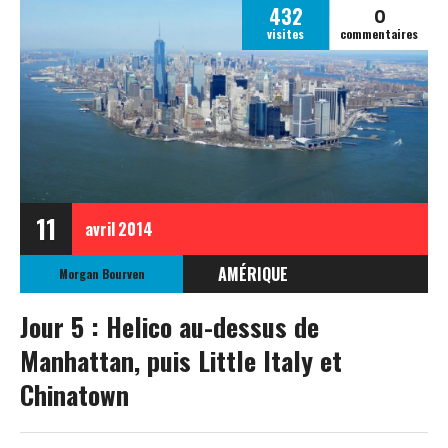
0
432
visites
commentaires
11
avril
2014
AMÉRIQUE
Morgan Bourven
ÉTATS-UNIS
Jour 5 : Helico au-dessus de
ETATS-UNIS AVRIL 2014
Manhattan, puis Little Italy et
Chinatown