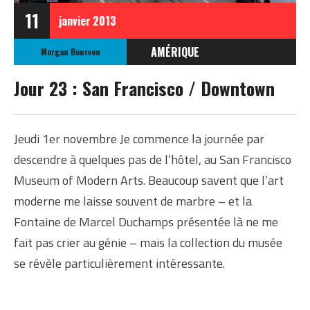
11
janvier
2013
AMÉRIQUE
Morgan Bourven
ÉTATS-UNIS
Jour 23 : San Francisco / Downtown
ETATS-UNIS OCTOBRE
2012
Jeudi 1er novembre Je commence la journée par
descendre à quelques pas de l’hôtel, au San Francisco
Museum of Modern Arts. Beaucoup savent que l’art
moderne me laisse souvent de marbre – et la
Fontaine de Marcel Duchamps présentée là ne me
fait pas crier au génie – mais la collection du musée
se révèle particulièrement intéressante.