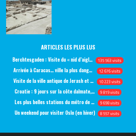
ARTICLES LES PLUS LUS
Berchtesgaden : Visite du « nid d’aigle » et des bunkers d’Hitler
135 563 visits
Arrivée à Caracas… ville la plus dangereuse du monde (jour 1)
12 676 visits
Visite de la ville antique de Jerash et du château d’Ajlun (jour 1)
10 223 visits
Croatie : 9 jours sur la côte dalmate, de Split à Dubrovnik, en passant par Hvar et Mjlet
9 819 visits
Les plus belles stations du métro de Saint-Pétersbourg
9 698 visits
Un weekend pour visiter Oslo (en hiver)
8 557 visits