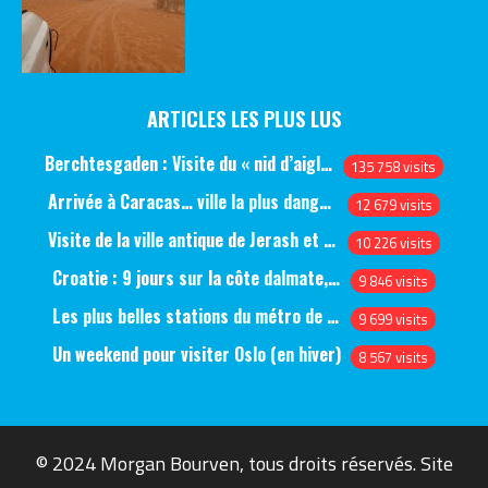
ARTICLES LES PLUS LUS
Berchtesgaden : Visite du « nid d’aigle » et des bunkers d’Hitler
135 758 visits
Arrivée à Caracas… ville la plus dangereuse du monde (jour 1)
12 679 visits
Visite de la ville antique de Jerash et du château d’Ajlun (jour 1)
10 226 visits
Croatie : 9 jours sur la côte dalmate, de Split à Dubrovnik, en passant par Hvar et Mjlet
9 846 visits
Les plus belles stations du métro de Saint-Pétersbourg
9 699 visits
Un weekend pour visiter Oslo (en hiver)
8 567 visits
© 2024 Morgan Bourven, tous droits réservés. Site