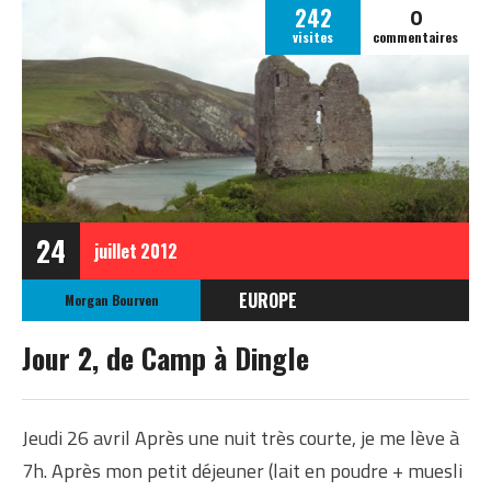
0
242
visites
commentaires
24
juillet
2012
EUROPE
Morgan Bourven
IRLANDE
Jour 2, de Camp à Dingle
Jeudi 26 avril Après une nuit très courte, je me lève à
7h. Après mon petit déjeuner (lait en poudre + muesli