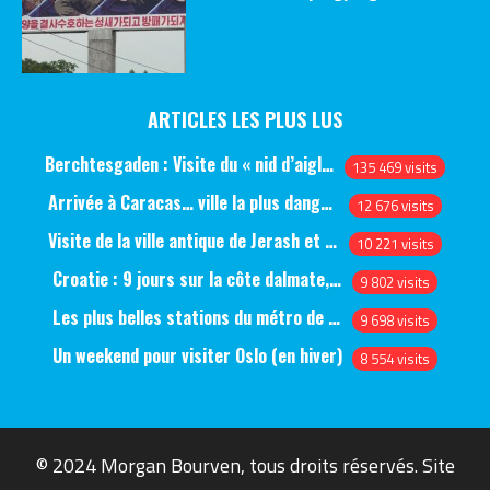
ARTICLES LES PLUS LUS
Berchtesgaden : Visite du « nid d’aigle » et des bunkers d’Hitler
135 469 visits
Arrivée à Caracas… ville la plus dangereuse du monde (jour 1)
12 676 visits
Visite de la ville antique de Jerash et du château d’Ajlun (jour 1)
10 221 visits
Croatie : 9 jours sur la côte dalmate, de Split à Dubrovnik, en passant par Hvar et Mjlet
9 802 visits
Les plus belles stations du métro de Saint-Pétersbourg
9 698 visits
Un weekend pour visiter Oslo (en hiver)
8 554 visits
© 2024 Morgan Bourven, tous droits réservés. Site