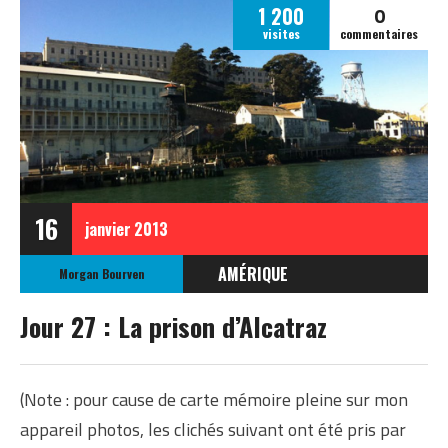
0
1 200
visites
commentaires
16
janvier
2013
AMÉRIQUE
Morgan Bourven
ÉTATS-UNIS
Jour 27 : La prison d’Alcatraz
ETATS-UNIS OCTOBRE
2012
(Note : pour cause de carte mémoire pleine sur mon
appareil photos, les clichés suivant ont été pris par