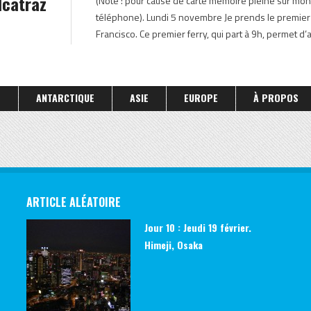
Alcatraz
(Note : pour cause de carte mémoire pleine sur mon 
ETATS-UNIS OCTOBRE 2012
téléphone). Lundi 5 novembre Je prends le premier f
Francisco. Ce premier ferry, qui part à 9h, permet d’arr
S
ANTARCTIQUE
ASIE
EUROPE
À PROPOS
ARTICLE ALÉATOIRE
Jour 10 : Jeudi 19 février.
Himeji, Osaka