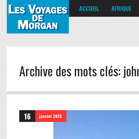
ACCUEIL
AFRIQUE
Égypte
Kenya
Seychelles
Archive des mots clés:
joh
16
janvier
2013