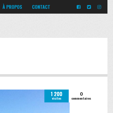
Turquie
Moldavie
Russie
À PROPOS
CONTACT
Norvège
Slovaquie
Corée du Sud
Islande
Portugal
Pologne
Slovénie
Emirats Arabes Unis
Italie
Ukraine
Japon
Lituanie
République tchèque
Jordanie
Malte
Roumanie
Turquie
Moldavie
Russie
Norvège
Slovaquie
Pologne
Slovénie
0
1 200
visites
commentaires