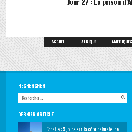
Jour 27 : La prison d’
ACCUEIL
AFRIQUE
AMÉRIQUE
RECHERCHER
DERNIER ARTICLE
Croatie : 9 jours sur la côte dalmate, de