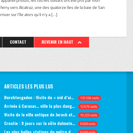
appareil photos, les clichés suivant ont été pris par mon
erry vers Alcatraz, une des quatorze îles de la baie de San
iver sur l’île alors qu’il n’y a […]
CONTACT
REVENIR EN HAUT
ARTICLES LES PLUS LUS
Berchtesgaden : Visite du « nid d’aigle » et des bunkers d’Hitler
135 596 visits
Arrivée à Caracas… ville la plus dangereuse du monde (jour 1)
12 676 visits
Visite de la ville antique de Jerash et du château d’Ajlun (jour 1)
10 223 visits
Croatie : 9 jours sur la côte dalmate, de Split à Dubrovnik, en passant par Hvar et Mjlet
9 828 visits
Les plus belles stations du métro de Saint-Pétersbourg
9 698 visits