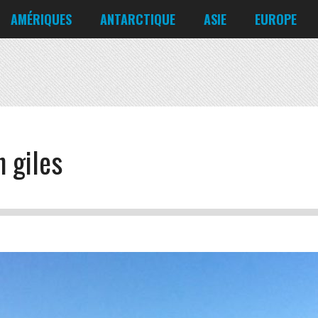
Corée du Nord
Croatie
AMÉRIQUES
ANTARCTIQUE
ASIE
EUROPE
Danemark
États-Unis
Irlande
Canada
Bahreïn
Allemagne
Mexique
Chili
Bangladesh
Biélorussie
Nicaragua
Cuba
Chine
Chypre
Venezuela
n giles
Corée du Nord
Croatie
Danemark
Irlande