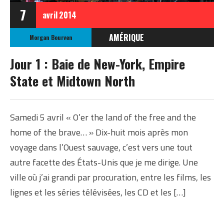
7
avril
2014
AMÉRIQUE
Morgan Bourven
ÉTATS-UNIS
Jour 1 : Baie de New-York, Empire
ETATS-UNIS AVRIL 2014
State et Midtown North
Samedi 5 avril « O’er the land of the free and the
home of the brave… » Dix-huit mois après mon
voyage dans l’Ouest sauvage, c’est vers une tout
autre facette des États-Unis que je me dirige. Une
ville où j’ai grandi par procuration, entre les films, les
lignes et les séries télévisées, les CD et les […]