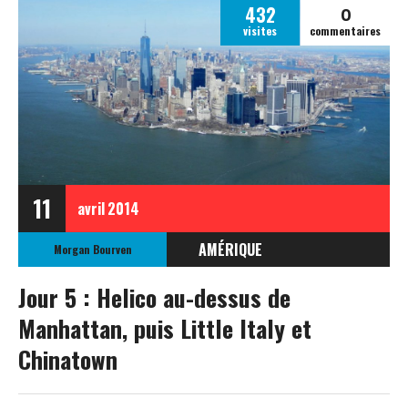
0
432
visites
commentaires
11
avril
2014
AMÉRIQUE
Morgan Bourven
ÉTATS-UNIS
Jour 5 : Helico au-dessus de
ETATS-UNIS AVRIL 2014
Manhattan, puis Little Italy et
Chinatown