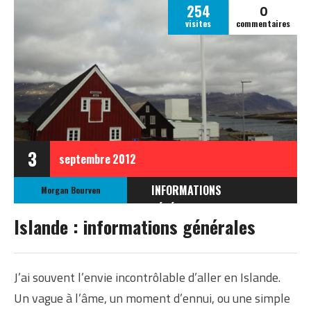
0
254
visites
commentaires
3
septembre
2012
INFORMATIONS
Morgan Bourven
GÉNÉRALES
Islande : informations générales
INFOS GÉNÉRALES SUR
L'ISLANDE
J’ai souvent l’envie incontrôlable d’aller en Islande.
Un vague à l’âme, un moment d’ennui, ou une simple