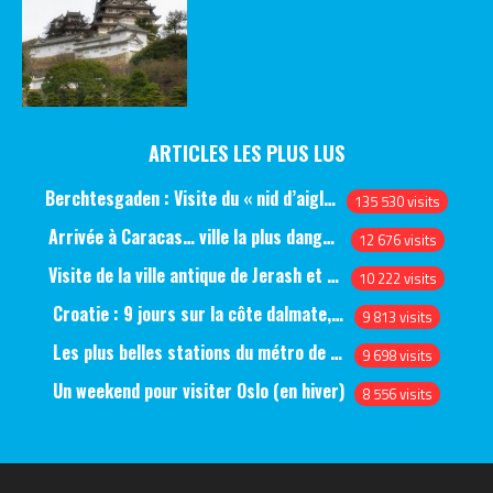
ARTICLES LES PLUS LUS
Berchtesgaden : Visite du « nid d’aigle » et des bunkers d’Hitler
135 530 visits
Arrivée à Caracas… ville la plus dangereuse du monde (jour 1)
12 676 visits
Visite de la ville antique de Jerash et du château d’Ajlun (jour 1)
10 222 visits
Croatie : 9 jours sur la côte dalmate, de Split à Dubrovnik, en passant par Hvar et Mjlet
9 813 visits
Les plus belles stations du métro de Saint-Pétersbourg
9 698 visits
Un weekend pour visiter Oslo (en hiver)
8 556 visits