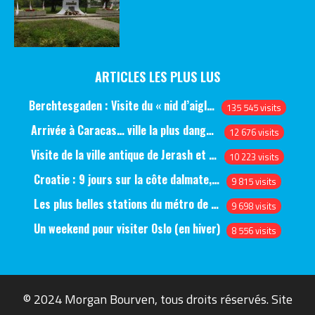
ARTICLES LES PLUS LUS
Berchtesgaden : Visite du « nid d’aigle » et des bunkers d’Hitler
135 545 visits
Arrivée à Caracas… ville la plus dangereuse du monde (jour 1)
12 676 visits
Visite de la ville antique de Jerash et du château d’Ajlun (jour 1)
10 223 visits
Croatie : 9 jours sur la côte dalmate, de Split à Dubrovnik, en passant par Hvar et Mjlet
9 815 visits
Les plus belles stations du métro de Saint-Pétersbourg
9 698 visits
Un weekend pour visiter Oslo (en hiver)
8 556 visits
© 2024 Morgan Bourven, tous droits réservés. Site