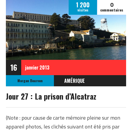
0
1 200
visites
commentaires
16
janvier
2013
AMÉRIQUE
Morgan Bourven
ÉTATS-UNIS
Jour 27 : La prison d’Alcatraz
ETATS-UNIS OCTOBRE
2012
(Note : pour cause de carte mémoire pleine sur mon
appareil photos, les clichés suivant ont été pris par