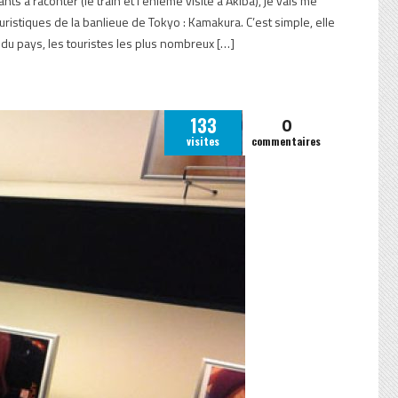
s à raconter (le train et l’énième visite à Akiba), je vais me
ouristiques de la banlieue de Tokyo : Kamakura. C’est simple, elle
du pays, les touristes les plus nombreux […]
0
133
visites
commentaires