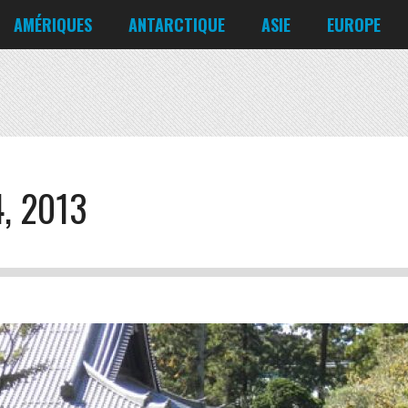
Corée du Nord
Croatie
AMÉRIQUES
ANTARCTIQUE
ASIE
EUROPE
Danemark
États-Unis
Irlande
Canada
Bahreïn
Allemagne
Mexique
Chili
Bangladesh
Biélorussie
Nicaragua
Cuba
Chine
Chypre
Venezuela
, 2013
Corée du Nord
Croatie
Danemark
Irlande