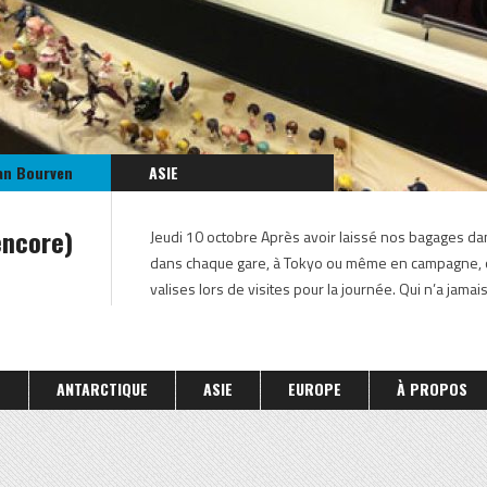
an Bourven
ASIE
JAPON
encore)
Jeudi 10 octobre Après avoir laissé nos bagages dans
JAPON OCTOBRE 2013
dans chaque gare, à Tokyo ou même en campagne, on 
valises lors de visites pour la journée. Qui n’a jamai
S
ANTARCTIQUE
ASIE
EUROPE
À PROPOS