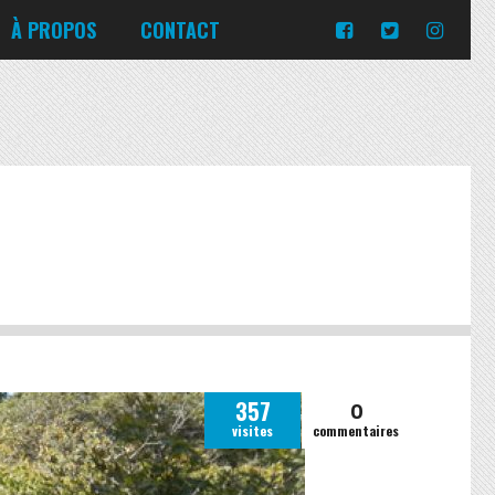
Turquie
Moldavie
Russie
À PROPOS
CONTACT
Norvège
Slovaquie
Corée du Sud
Islande
Portugal
Pologne
Slovénie
Emirats Arabes Unis
Italie
Ukraine
Japon
Lituanie
République tchèque
Jordanie
Malte
Roumanie
Turquie
Moldavie
Russie
Norvège
Slovaquie
Pologne
Slovénie
0
357
visites
commentaires