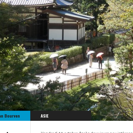
an Bourven
ASIE
JAPON