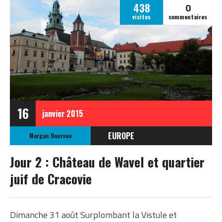
0
438
visites
commentaires
16
janvier
2015
EUROPE
Morgan Bourven
POLOGNE
Jour 2 : Château de Wavel et quartier
juif de Cracovie
Dimanche 31 août Surplombant la Vistule et