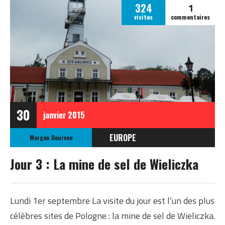
1
324
visites
commentaires
30
janvier
2015
EUROPE
Morgan Bourven
POLOGNE
Jour 3 : La mine de sel de Wieliczka
Lundi 1er septembre La visite du jour est l’un des plus
célèbres sites de Pologne : la mine de sel de Wieliczka.