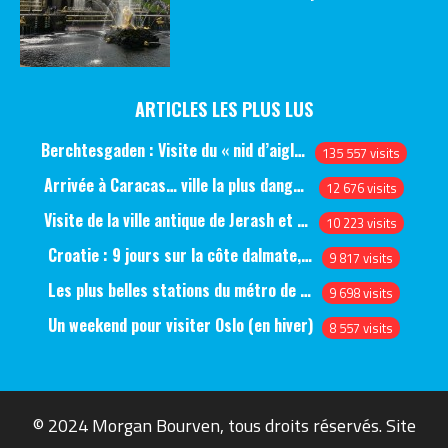
ARTICLES LES PLUS LUS
Berchtesgaden : Visite du « nid d’aigle » et des bunkers d’Hitler
135 557 visits
Arrivée à Caracas… ville la plus dangereuse du monde (jour 1)
12 676 visits
Visite de la ville antique de Jerash et du château d’Ajlun (jour 1)
10 223 visits
Croatie : 9 jours sur la côte dalmate, de Split à Dubrovnik, en passant par Hvar et Mjlet
9 817 visits
Les plus belles stations du métro de Saint-Pétersbourg
9 698 visits
Un weekend pour visiter Oslo (en hiver)
8 557 visits
© 2024 Morgan Bourven, tous droits réservés. Site