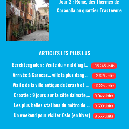
Jour 2 : Rome, des thermes de
Caracalla au quartier Trastevere
ARTICLES LES PLUS LUS
Berchtesgaden : Visite du « nid d’aigle » et des bunkers d’Hitler
135 745 visits
Arrivée à Caracas… ville la plus dangereuse du monde (jour 1)
12 679 visits
Visite de la ville antique de Jerash et du château d’Ajlun (jour 1)
10 225 visits
Croatie : 9 jours sur la côte dalmate, de Split à Dubrovnik, en passant par Hvar et Mjlet
9 845 visits
Les plus belles stations du métro de Saint-Pétersbourg
9 699 visits
Un weekend pour visiter Oslo (en hiver)
8 566 visits