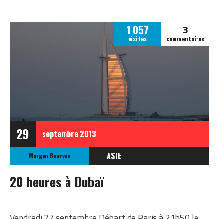
3
1 057
visites
commentaires
29
septembre
2013
ASIE
Morgan Bourven
ÉMIRATS ARABES UNIS
20 heures à Dubaï
Vendredi 27 septembre Départ de Paris à 21h50 le