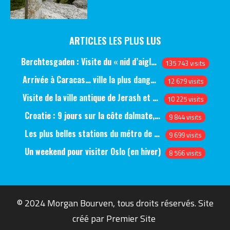
ARTICLES LES PLUS LUS
Berchtesgaden : Visite du « nid d’aigle » et des bunkers d’Hitler
135 743 visits
Arrivée à Caracas… ville la plus dangereuse du monde (jour 1)
12 679 visits
Visite de la ville antique de Jerash et du château d’Ajlun (jour 1)
10 225 visits
Croatie : 9 jours sur la côte dalmate, de Split à Dubrovnik, en passant par Hvar et Mjlet
9 844 visits
Les plus belles stations du métro de Saint-Pétersbourg
9 699 visits
Un weekend pour visiter Oslo (en hiver)
8 566 visits
© 2024 Morgan Bourven, tous droits réservés. Site
créé par
Premier Site