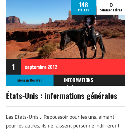
0
148
visites
commentaires
1
septembre
2012
INFORMATIONS
Morgan Bourven
GÉNÉRALES
États-Unis : informations générales
INFOS GÉNÉRALES SUR
LES ÉTATS-UNIS
Les Etats-Unis… Repoussoir pour les uns, aimant
pour les autres, ils ne laissent personne indifférent.