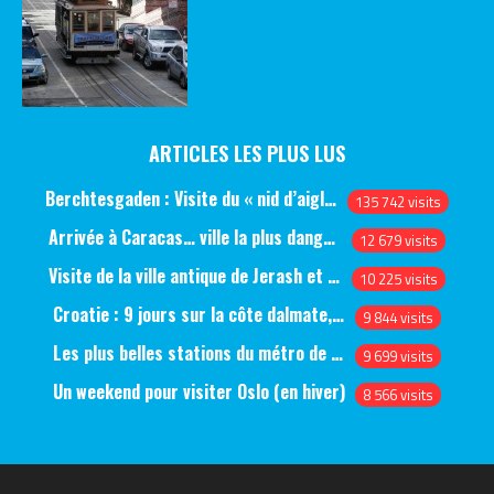
ARTICLES LES PLUS LUS
Berchtesgaden : Visite du « nid d’aigle » et des bunkers d’Hitler
135 742 visits
Arrivée à Caracas… ville la plus dangereuse du monde (jour 1)
12 679 visits
Visite de la ville antique de Jerash et du château d’Ajlun (jour 1)
10 225 visits
Croatie : 9 jours sur la côte dalmate, de Split à Dubrovnik, en passant par Hvar et Mjlet
9 844 visits
Les plus belles stations du métro de Saint-Pétersbourg
9 699 visits
Un weekend pour visiter Oslo (en hiver)
8 566 visits