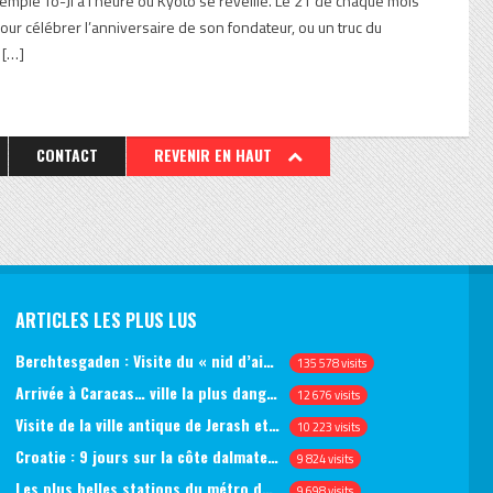
u temple To-Ji à l’heure où Kyoto se réveille. Le 21 de chaque mois
our célébrer l’anniversaire de son fondateur, ou un truc du
 […]
CONTACT
REVENIR EN HAUT
ARTICLES LES PLUS LUS
Berchtesgaden : Visite du « nid d’aigle » et des bunkers d’Hitler
135 578 visits
Arrivée à Caracas… ville la plus dangereuse du monde (jour 1)
12 676 visits
Visite de la ville antique de Jerash et du château d’Ajlun (jour 1)
10 223 visits
Croatie : 9 jours sur la côte dalmate, de Split à Dubrovnik, en passant par Hvar et Mjlet
9 824 visits
Les plus belles stations du métro de Saint-Pétersbourg
9 698 visits