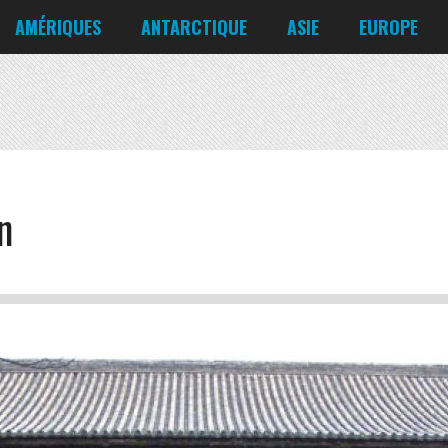
Corée du Nord
Croatie
AMÉRIQUES
ANTARCTIQUE
ASIE
EUROPE
Danemark
États-Unis
Irlande
Canada
Bahreïn
Allemagne
Mexique
Chili
Bangladesh
Biélorussie
Nicaragua
Cuba
Chine
Chypre
Venezuela
n
Corée du Nord
Croatie
Danemark
Irlande