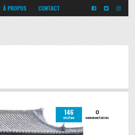
Turquie
Moldavie
Russie
À PROPOS
CONTACT
Norvège
Slovaquie
Corée du Sud
Islande
Portugal
Pologne
Slovénie
Emirats Arabes Unis
Italie
Ukraine
Japon
Lituanie
République tchèque
Jordanie
Malte
Roumanie
Turquie
Moldavie
Russie
Norvège
Slovaquie
Pologne
Slovénie
0
146
visites
commentaires