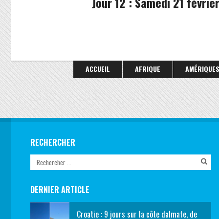
Jour 12 : Samedi 21 février
ACCUEIL
AFRIQUE
AMÉRIQUE
RECHERCHER
DERNIER ARTICLE
Croatie : 9 jours sur la côte dalmate, de