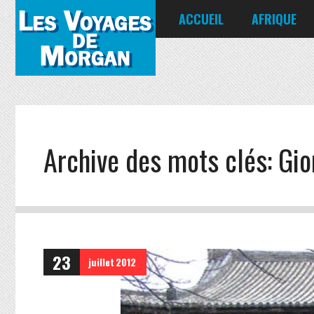
ACCUEIL
AFRIQUE
Égypte
Kenya
Seychelles
Archive des mots clés:
Gio
23
juillet
2012