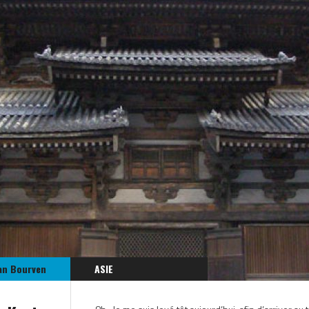
an Bourven
ASIE
JAPON