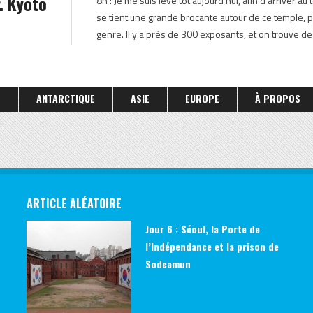
. Kyoto
8h : Je me suis levé tôt aujourd’hui, afin d’arriver a
JAPON FÉVRIER 2009
se tient une grande brocante autour de ce temple, p
genre. Il y a près de 300 exposants, et on trouve de
S
ANTARCTIQUE
ASIE
EUROPE
À PROPOS
ARTICLE ALÉATOIRE
Jour 6 : Séoul, la Porte de
l’Indépendance et la prison de
Sodeamun