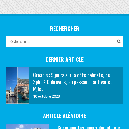
RECHERCHER
DERNIER ARTICLE
Croatie : 9 jours sur la côte dalmate, de
Split à Dubrovnik, en passant par Hvar et
Mjlet
10 octobre 2023
ARTICLE ALÉATOIRE
Cosmonautes, jeux vidéo et tour