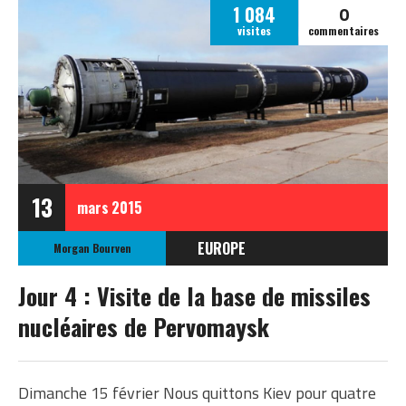
0
1 084
visites
commentaires
13
mars
2015
EUROPE
Morgan Bourven
UKRAINE
Jour 4 : Visite de la base de missiles
nucléaires de Pervomaysk
Dimanche 15 février Nous quittons Kiev pour quatre