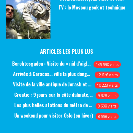
TV : le Moscou geek et technique
ARTICLES LES PLUS LUS
Berchtesgaden : Visite du « nid d’aigle » et des bunkers d’Hitler
135 590 visits
Arrivée à Caracas… ville la plus dangereuse du monde (jour 1)
12 676 visits
Visite de la ville antique de Jerash et du château d’Ajlun (jour 1)
10 223 visits
Croatie : 9 jours sur la côte dalmate, de Split à Dubrovnik, en passant par Hvar et Mjlet
9 828 visits
Les plus belles stations du métro de Saint-Pétersbourg
9 698 visits
Un weekend pour visiter Oslo (en hiver)
8 558 visits