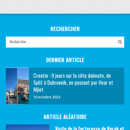
RECHERCHER
DERNIER ARTICLE
Croatie : 9 jours sur la côte dalmate, de
Split à Dubrovnik, en passant par Hvar et
Mjlet
10 octobre 2023
ARTICLE ALÉATOIRE
Visite de la forteresse de Kerak et