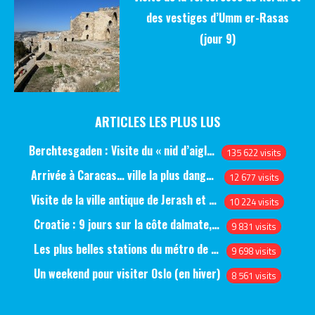
des vestiges d’Umm er-Rasas
(jour 9)
ARTICLES LES PLUS LUS
Berchtesgaden : Visite du « nid d’aigle » et des bunkers d’Hitler
135 622 visits
Arrivée à Caracas… ville la plus dangereuse du monde (jour 1)
12 677 visits
Visite de la ville antique de Jerash et du château d’Ajlun (jour 1)
10 224 visits
Croatie : 9 jours sur la côte dalmate, de Split à Dubrovnik, en passant par Hvar et Mjlet
9 831 visits
Les plus belles stations du métro de Saint-Pétersbourg
9 698 visits
Un weekend pour visiter Oslo (en hiver)
8 561 visits