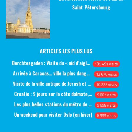
Saint-Pétersbourg
ARTICLES LES PLUS LUS
Berchtesgaden : Visite du « nid d’aigle » et des bunkers d’Hitler
135 491 visits
Arrivée à Caracas… ville la plus dangereuse du monde (jour 1)
12 676 visits
Visite de la ville antique de Jerash et du château d’Ajlun (jour 1)
10 222 visits
Croatie : 9 jours sur la côte dalmate, de Split à Dubrovnik, en passant par Hvar et Mjlet
9 807 visits
Les plus belles stations du métro de Saint-Pétersbourg
9 698 visits
Un weekend pour visiter Oslo (en hiver)
8 555 visits