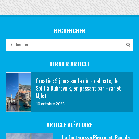
RECHERCHER
DERNIER ARTICLE
Croatie : 9 jours sur la côte dalmate, de
Split à Dubrovnik, en passant par Hvar et
Mjlet
10 octobre 2023
ARTICLE ALÉATOIRE
La forteresse Pierre-et-Paul de