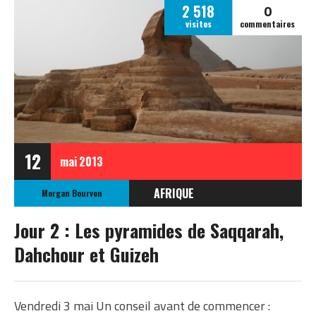
0
2 518
visites
commentaires
12
mai
2013
AFRIQUE
Morgan Bourven
ÉGYPTE
Jour 2 : Les pyramides de Saqqarah,
Dahchour et Guizeh
Vendredi 3 mai Un conseil avant de commencer :