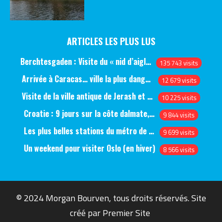
ARTICLES LES PLUS LUS
Berchtesgaden : Visite du « nid d’aigle » et des bunkers d’Hitler
135 743 visits
Arrivée à Caracas… ville la plus dangereuse du monde (jour 1)
12 679 visits
Visite de la ville antique de Jerash et du château d’Ajlun (jour 1)
10 225 visits
Croatie : 9 jours sur la côte dalmate, de Split à Dubrovnik, en passant par Hvar et Mjlet
9 844 visits
Les plus belles stations du métro de Saint-Pétersbourg
9 699 visits
Un weekend pour visiter Oslo (en hiver)
8 566 visits
© 2024 Morgan Bourven, tous droits réservés. Site
créé par
Premier Site