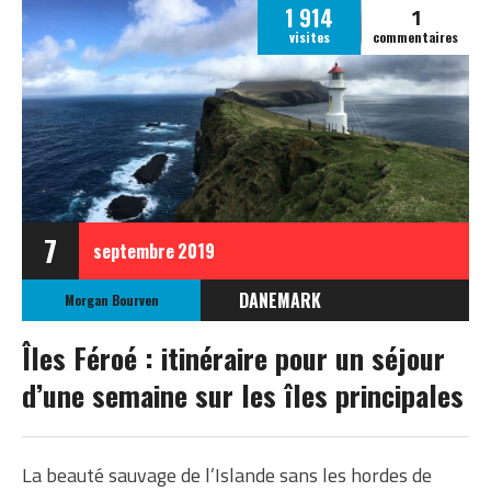
1
1 914
visites
commentaires
7
septembre
2019
DANEMARK
Morgan Bourven
EUROPE
Îles Féroé : itinéraire pour un séjour
ILES FÉROÉ
d’une semaine sur les îles principales
La beauté sauvage de l’Islande sans les hordes de