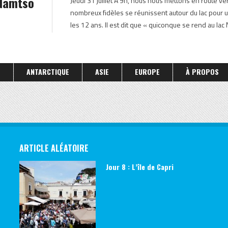
 Namtso
Jeudi 31 juillet À 9h, nous nous mettons en route ve
TIBET
nombreux fidèles se réunissent autour du lac pour 
les 12 ans. Il est dit que « quiconque se rend au la
S
ANTARCTIQUE
ASIE
EUROPE
À PROPOS
ARTICLE ALÉATOIRE
Jour 8 : L’île de Capri