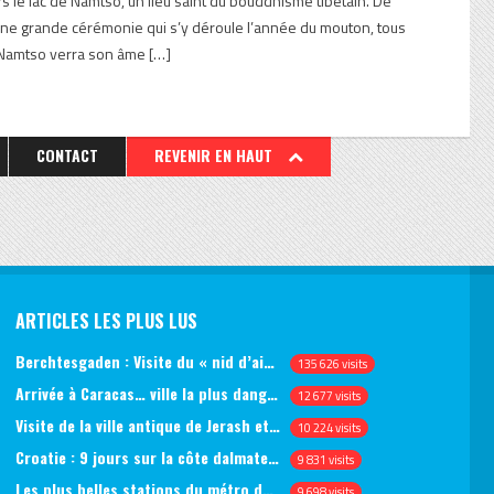
rs le lac de Namtso, un lieu saint du bouddhisme tibétain. De
une grande cérémonie qui s’y déroule l’année du mouton, tous
c Namtso verra son âme […]
CONTACT
REVENIR EN HAUT
ARTICLES LES PLUS LUS
Berchtesgaden : Visite du « nid d’aigle » et des bunkers d’Hitler
135 626 visits
Arrivée à Caracas… ville la plus dangereuse du monde (jour 1)
12 677 visits
Visite de la ville antique de Jerash et du château d’Ajlun (jour 1)
10 224 visits
Croatie : 9 jours sur la côte dalmate, de Split à Dubrovnik, en passant par Hvar et Mjlet
9 831 visits
Les plus belles stations du métro de Saint-Pétersbourg
9 698 visits