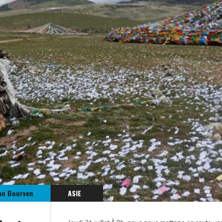
an Bourven
ASIE
CHINE