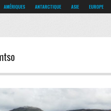
Corée du Nord
Croatie
AMÉRIQUES
ANTARCTIQUE
ASIE
EUROPE
Danemark
États-Unis
Irlande
Canada
Bahreïn
Allemagne
Mexique
Chili
Bangladesh
Biélorussie
Nicaragua
Cuba
Chine
Chypre
Venezuela
mtso
Corée du Nord
Croatie
Danemark
Irlande