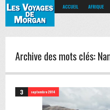
ACCUEIL
AFRIQUE
Égypte
Kenya
Seychelles
Archive des mots clés:
Na
3
septembre
2014