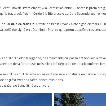
le Brest-Litovsk (littéralement, « la Brest lituanienne »). Après la première 
qui la traverse). Puis, intégrée à la Biélorussie après la Seconde guerre m
it quoi déjà ce traité ?
Le traité de Brest-Litvosk a été signé en mars 191
 avait déjà été signé en décembre 1917, ce qui a permis aux Empires centra
fois en 1019. Selon la légende, des marchants qui passaient non loin à trav
’emplacement de la forteresse, mais elle a été déplacée de deux kilomètres lor
 voit pas tout de suite en arrivant à la gare, construite en dans le pur styl
ine de degrés) avec ses cafés, bancs, musiciens…
la cathédrale Saint-Siméon, en vert.