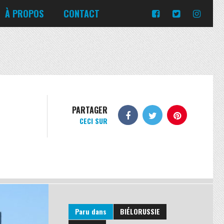
Turquie
Moldavie
Russie
À PROPOS
CONTACT
Norvège
Slovaquie
Corée du Sud
Islande
Portugal
Pologne
Slovénie
Emirats Arabes Unis
Italie
Ukraine
Japon
Lituanie
République tchèque
Jordanie
Malte
Roumanie
Turquie
Moldavie
Russie
PARTAGER
CECI SUR
Norvège
Slovaquie
Pologne
Slovénie
Paru dans
BIÉLORUSSIE