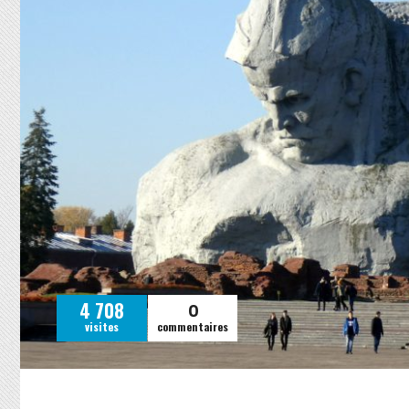
0
4 708
visites
commentaires