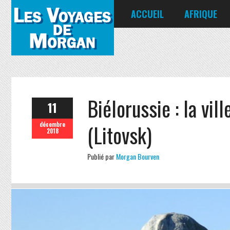
ACCUEIL
AFRIQUE
Égypte
Kenya
Seychelles
Biélorussie : la vil
11
(Litovsk)
décembre
2018
Publié par
Morgan Bourven