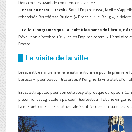
Deux choses avant de commencer la visite :
– Brest ou Brest-Litovsk ?
Sous l’Empire russe, la ville s’appel
rebaptisée Brześć nad Bugiem (« Brest-sur-le-Boug », la rivière 
– Ca fait longtemps que j’ai quitté les bancs de l’école, c’éta
Révolution d’octobre 1917, et les Empires centraux. L’armistice
France.
█ La visite de la ville
Brest est très ancienne : elle est mentionnée pour la première 
beresta ») pour pouvoir traverser. À l’origine, la ville était à l
Brest est réputée pour son côté cosy et presque européen. Ça ne se
piétonne, est agréable à parcourir (surtout qu’il fait une vingta
La rue piétonne relie la cathédrale Saint-Nicolas, en jaune, avec 