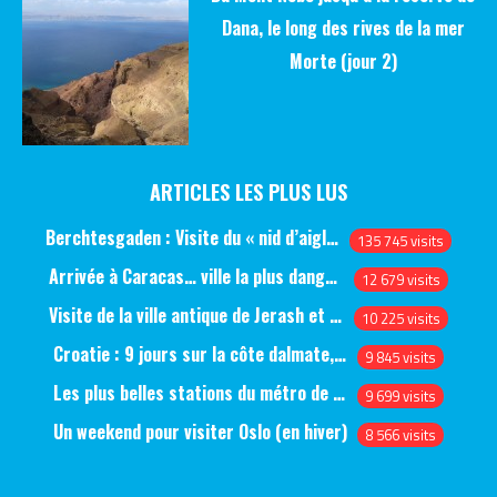
Dana, le long des rives de la mer
Morte (jour 2)
ARTICLES LES PLUS LUS
Berchtesgaden : Visite du « nid d’aigle » et des bunkers d’Hitler
135 745 visits
Arrivée à Caracas… ville la plus dangereuse du monde (jour 1)
12 679 visits
Visite de la ville antique de Jerash et du château d’Ajlun (jour 1)
10 225 visits
Croatie : 9 jours sur la côte dalmate, de Split à Dubrovnik, en passant par Hvar et Mjlet
9 845 visits
Les plus belles stations du métro de Saint-Pétersbourg
9 699 visits
Un weekend pour visiter Oslo (en hiver)
8 566 visits