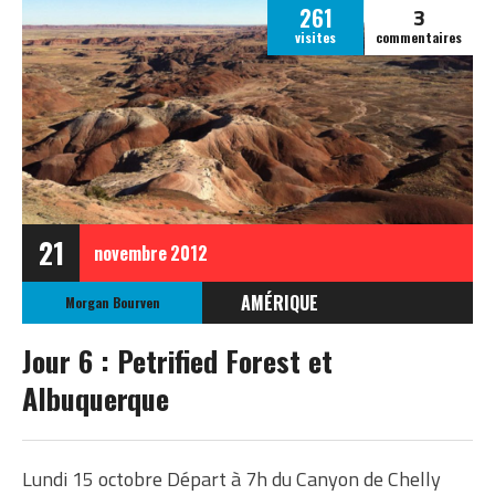
3
261
visites
commentaires
21
novembre
2012
AMÉRIQUE
Morgan Bourven
ÉTATS-UNIS
Jour 6 : Petrified Forest et
ETATS-UNIS OCTOBRE
Albuquerque
2012
Lundi 15 octobre Départ à 7h du Canyon de Chelly