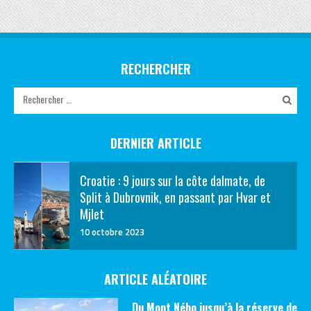
RECHERCHER
DERNIER ARTICLE
Croatie : 9 jours sur la côte dalmate, de
Split à Dubrovnik, en passant par Hvar et
Mjlet
10 octobre 2023
ARTICLE ALÉATOIRE
Du Mont Nébo jusqu’à la réserve de