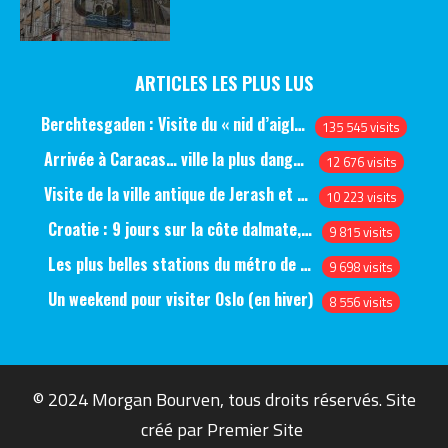
ARTICLES LES PLUS LUS
Berchtesgaden : Visite du « nid d’aigle » et des bunkers d’Hitler
135 545 visits
Arrivée à Caracas… ville la plus dangereuse du monde (jour 1)
12 676 visits
Visite de la ville antique de Jerash et du château d’Ajlun (jour 1)
10 223 visits
Croatie : 9 jours sur la côte dalmate, de Split à Dubrovnik, en passant par Hvar et Mjlet
9 815 visits
Les plus belles stations du métro de Saint-Pétersbourg
9 698 visits
Un weekend pour visiter Oslo (en hiver)
8 556 visits
© 2024 Morgan Bourven, tous droits réservés. Site
créé par
Premier Site