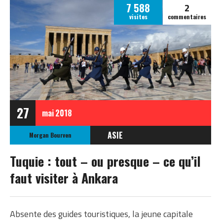
2
7 588
visites
commentaires
27
mai
2018
ASIE
Morgan Bourven
TURQUIE
Tuquie : tout – ou presque – ce qu’il
faut visiter à Ankara
Absente des guides touristiques, la jeune capitale