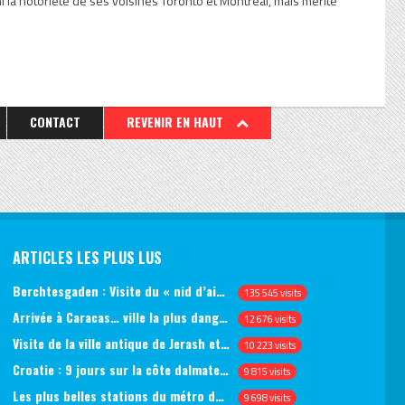
 ni la notoriété de ses voisines Toronto et Montréal, mais mérite
CONTACT
REVENIR EN HAUT
ARTICLES LES PLUS LUS
Berchtesgaden : Visite du « nid d’aigle » et des bunkers d’Hitler
135 545 visits
Arrivée à Caracas… ville la plus dangereuse du monde (jour 1)
12 676 visits
Visite de la ville antique de Jerash et du château d’Ajlun (jour 1)
10 223 visits
Croatie : 9 jours sur la côte dalmate, de Split à Dubrovnik, en passant par Hvar et Mjlet
9 815 visits
Les plus belles stations du métro de Saint-Pétersbourg
9 698 visits