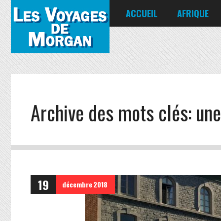
ACCUEIL
AFRIQUE
Égypte
Kenya
Seychelles
Archive des mots clés:
une
19
décembre
2018