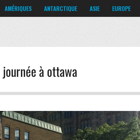
Corée du Nord
Croatie
AMÉRIQUES
ANTARCTIQUE
ASIE
EUROPE
Danemark
États-Unis
Irlande
Canada
Bahreïn
Allemagne
Mexique
Chili
Bangladesh
Biélorussie
Nicaragua
Cuba
Chine
Chypre
Venezuela
 journée à ottawa
Corée du Nord
Croatie
Danemark
Irlande