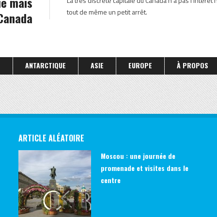
ie mais
La très discrète capitale du Canada n’a pas l’intérêt
tout de même un petit arrêt.
 Canada
S
ANTARCTIQUE
ASIE
EUROPE
À PROPOS
ARTICLE ALÉATOIRE
Moscou : une journée de
promenade et visites dans le
centre