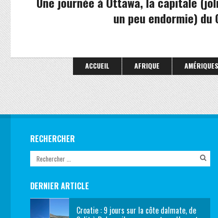
Une journée à Ottawa, la capitale (jol
un peu endormie) du
ACCUEIL
AFRIQUE
AMÉRIQUE
RECHERCHER
DERNIER ARTICLE
Croatie : 9 jours sur la côte dalmate, de