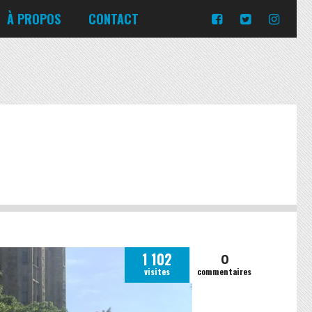
Turquie
Moldavie
Russie
À PROPOS
CONTACT
Norvège
Slovaquie
Corée du Sud
Islande
Portugal
Pologne
Slovénie
Emirats Arabes Unis
Italie
Ukraine
Japon
Lituanie
République tchèque
Jordanie
Malte
Roumanie
Turquie
Moldavie
Russie
Norvège
Slovaquie
Pologne
Slovénie
0
1 102
visites
commentaires