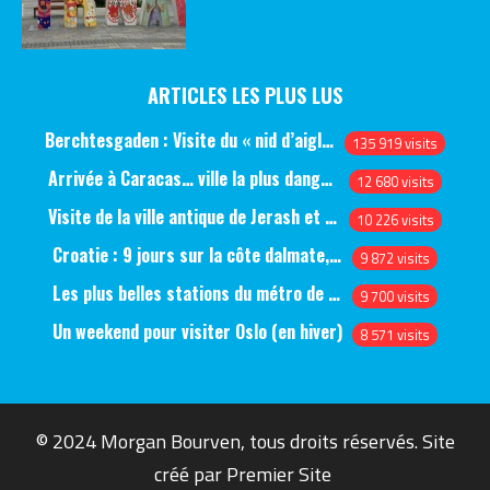
ARTICLES LES PLUS LUS
Berchtesgaden : Visite du « nid d’aigle » et des bunkers d’Hitler
135 919 visits
Arrivée à Caracas… ville la plus dangereuse du monde (jour 1)
12 680 visits
Visite de la ville antique de Jerash et du château d’Ajlun (jour 1)
10 226 visits
Croatie : 9 jours sur la côte dalmate, de Split à Dubrovnik, en passant par Hvar et Mjlet
9 872 visits
Les plus belles stations du métro de Saint-Pétersbourg
9 700 visits
Un weekend pour visiter Oslo (en hiver)
8 571 visits
© 2024 Morgan Bourven, tous droits réservés. Site
créé par
Premier Site