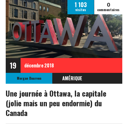
0
1 103
visites
commentaires
19
décembre
2018
AMÉRIQUE
Morgan Bourven
CANADA
Une journée à Ottawa, la capitale
(jolie mais un peu endormie) du
Canada