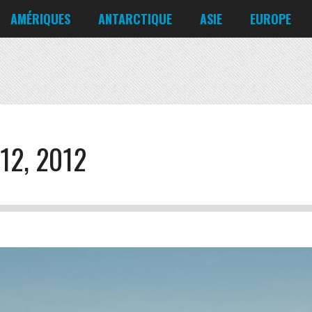
Corée du Nord
Croatie
AMÉRIQUES
ANTARCTIQUE
ASIE
EUROPE
Danemark
États-Unis
Irlande
Canada
Bahreïn
Allemagne
Mexique
Chili
Bangladesh
Biélorussie
Nicaragua
Cuba
Chine
Chypre
Venezuela
12, 2012
Corée du Nord
Croatie
Danemark
Irlande