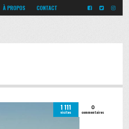
Turquie
Moldavie
Russie
À PROPOS
CONTACT
Norvège
Slovaquie
Corée du Sud
Islande
Portugal
Pologne
Slovénie
Emirats Arabes Unis
Italie
Ukraine
Japon
Lituanie
République tchèque
Jordanie
Malte
Roumanie
Turquie
Moldavie
Russie
Norvège
Slovaquie
Pologne
Slovénie
0
1 111
visites
commentaires