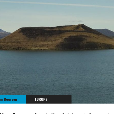
an Bourven
EUROPE
ISLANDE