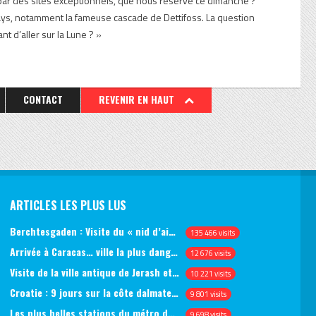
par des sites exceptionnels, que nous réserve ce dimanche ?
ays, notamment la fameuse cascade de Dettifoss. La question
nt d’aller sur la Lune ? »
CONTACT
REVENIR EN HAUT
ARTICLES LES PLUS LUS
Berchtesgaden : Visite du « nid d’aigle » et des bunkers d’Hitler
135 466 visits
Arrivée à Caracas… ville la plus dangereuse du monde (jour 1)
12 676 visits
Visite de la ville antique de Jerash et du château d’Ajlun (jour 1)
10 221 visits
Croatie : 9 jours sur la côte dalmate, de Split à Dubrovnik, en passant par Hvar et Mjlet
9 801 visits
Les plus belles stations du métro de Saint-Pétersbourg
9 698 visits