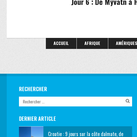
Jour 6 : De Mývatn à 
ACCUEIL
AFRIQUE
AMÉRIQUE
RECHERCHER
DERNIER ARTICLE
Croatie : 9 jours sur la côte dalmate, de