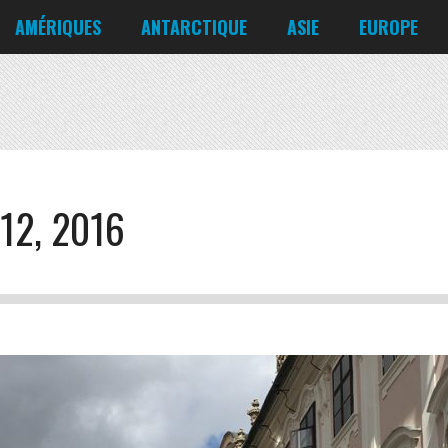
Corée du Nord
Croatie
AMÉRIQUES
ANTARCTIQUE
ASIE
EUROPE
Danemark
États-Unis
Irlande
Canada
Bahreïn
Allemagne
Mexique
Chili
Bangladesh
Biélorussie
Nicaragua
Cuba
Chine
Chypre
Venezuela
12, 2016
Corée du Nord
Croatie
Danemark
Irlande