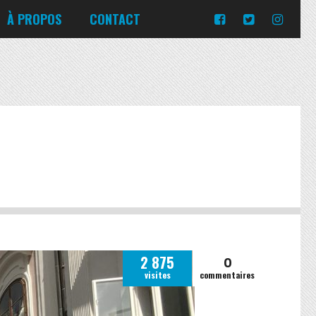
Turquie
Moldavie
Russie
À PROPOS
CONTACT
Norvège
Slovaquie
Corée du Sud
Islande
Portugal
Pologne
Slovénie
Emirats Arabes Unis
Italie
Ukraine
Japon
Lituanie
République tchèque
Jordanie
Malte
Roumanie
Turquie
Moldavie
Russie
Norvège
Slovaquie
Pologne
Slovénie
0
2 875
visites
commentaires