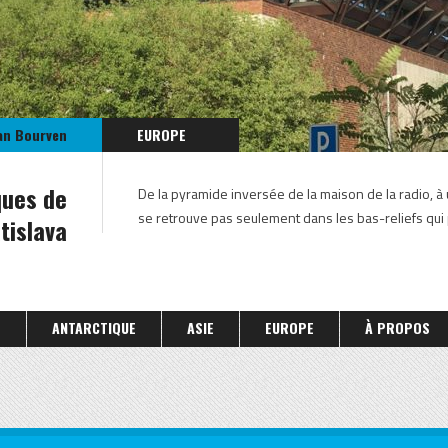
an Bourven
EUROPE
SLOVAQUIE
ques de
De la pyramide inversée de la maison de la radio, à
se retrouve pas seulement dans les bas-reliefs qui 
tislava
S
ANTARCTIQUE
ASIE
EUROPE
À PROPOS