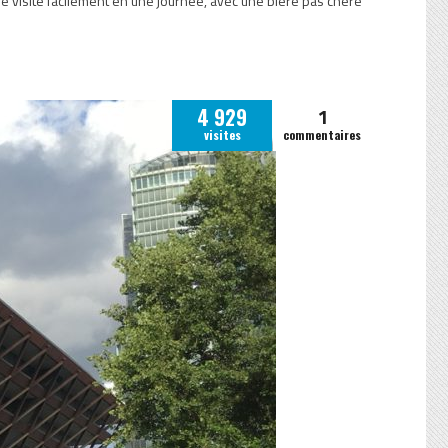
e, se visite facilement en une journée, avec une bière pas chère
1
4 929
visites
commentaires