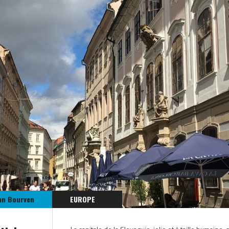
an Bourven
EUROPE
SLOVAQUIE