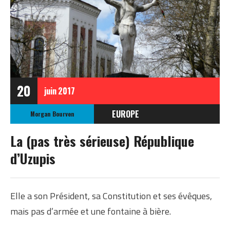
20
juin
2017
EUROPE
Morgan Bourven
LITUANIE
La (pas très sérieuse) République
d’Uzupis
Elle a son Président, sa Constitution et ses évêques,
mais pas d’armée et une fontaine à bière.