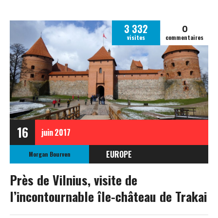
0
3 332
visites
commentaires
16
juin
2017
EUROPE
Morgan Bourven
LITUANIE
Près de Vilnius, visite de
l’incontournable île-château de Trakai