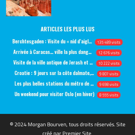
ARTICLES LES PLUS LUS
Berchtesgaden : Visite du « nid d’aigle » et des bunkers d’Hitler
135 489 visits
Arrivée à Caracas… ville la plus dangereuse du monde (jour 1)
12 676 visits
Visite de la ville antique de Jerash et du château d’Ajlun (jour 1)
10 222 visits
Croatie : 9 jours sur la côte dalmate, de Split à Dubrovnik, en passant par Hvar et Mjlet
9 807 visits
Les plus belles stations du métro de Saint-Pétersbourg
9 698 visits
Un weekend pour visiter Oslo (en hiver)
8 555 visits
© 2024 Morgan Bourven, tous droits réservés. Site
créé par
Premier Site