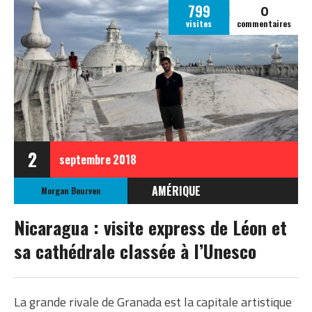
0
799
visites
commentaires
2
septembre
2018
AMÉRIQUE
Morgan Bourven
NICARAGUA
Nicaragua : visite express de Léon et
sa cathédrale classée à l’Unesco
La grande rivale de Granada est la capitale artistique