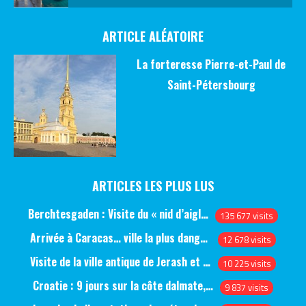
ARTICLE ALÉATOIRE
La forteresse Pierre-et-Paul de
Saint-Pétersbourg
ARTICLES LES PLUS LUS
Berchtesgaden : Visite du « nid d’aigle » et des bunkers d’Hitler
135 677 visits
Arrivée à Caracas… ville la plus dangereuse du monde (jour 1)
12 678 visits
Visite de la ville antique de Jerash et du château d’Ajlun (jour 1)
10 225 visits
Croatie : 9 jours sur la côte dalmate, de Split à Dubrovnik, en passant par Hvar et Mjlet
9 837 visits