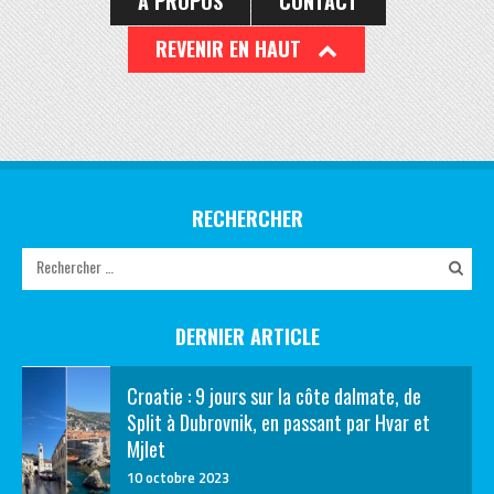
À PROPOS
CONTACT
REVENIR EN HAUT
RECHERCHER
DERNIER ARTICLE
Croatie : 9 jours sur la côte dalmate, de
Split à Dubrovnik, en passant par Hvar et
Mjlet
10 octobre 2023