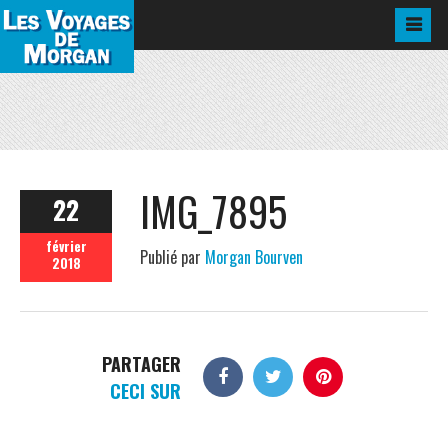
IMG_7895
22
février
Publié par
Morgan Bourven
2018
PARTAGER
CECI SUR