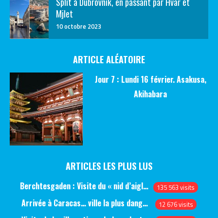
Split à Dubrovnik, en passant par Hvar et
Mjlet
10 octobre 2023
ARTICLE ALÉATOIRE
Jour 7 : Lundi 16 février. Asakusa,
Akihabara
ARTICLES LES PLUS LUS
Berchtesgaden : Visite du « nid d’aigle » et des bunkers d’Hitler
135 563 visits
Arrivée à Caracas… ville la plus dangereuse du monde (jour 1)
12 676 visits