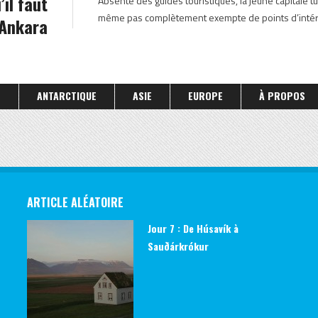
il faut
Absente des guides touristiques, la jeune capitale tu
même pas complètement exempte de points d’intér
 Ankara
S
ANTARCTIQUE
ASIE
EUROPE
À PROPOS
ARTICLE ALÉATOIRE
Jour 7 : De Húsavík à
Sauðárkrókur