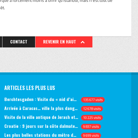
rque a forcément moins à offrir qu’Istanbul, mais n’est tout de
êt.
CONTACT
REVENIR EN HAUT
ARTICLES LES PLUS LUS
Berchtesgaden : Visite du « nid d’aigle » et des bunkers d’Hitler
135 677 visits
Arrivée à Caracas… ville la plus dangereuse du monde (jour 1)
12 678 visits
Visite de la ville antique de Jerash et du château d’Ajlun (jour 1)
10 225 visits
Croatie : 9 jours sur la côte dalmate, de Split à Dubrovnik, en passant par Hvar et Mjlet
9 837 visits
Les plus belles stations du métro de Saint-Pétersbourg
9 699 visits