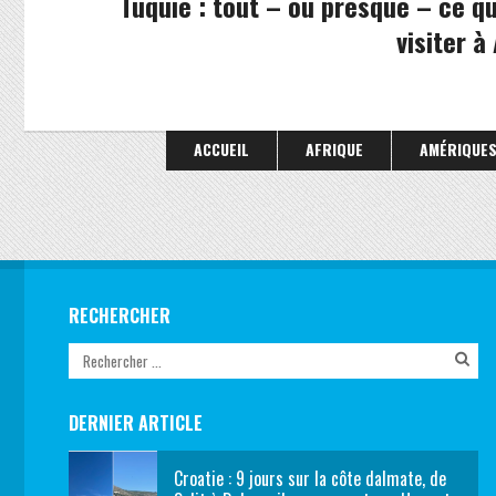
Tuquie : tout – ou presque – ce qu’
visiter à
ACCUEIL
AFRIQUE
AMÉRIQUE
RECHERCHER
DERNIER ARTICLE
Croatie : 9 jours sur la côte dalmate, de