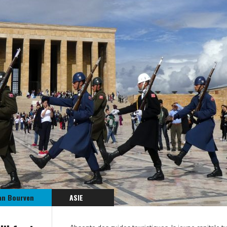
an Bourven
ASIE
TURQUIE