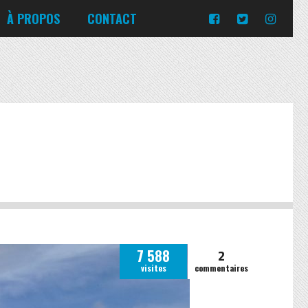
Turquie
Moldavie
Russie
À PROPOS
CONTACT
Norvège
Slovaquie
Corée du Sud
Islande
Portugal
Pologne
Slovénie
Emirats Arabes Unis
Italie
Ukraine
Japon
Lituanie
République tchèque
Jordanie
Malte
Roumanie
Turquie
Moldavie
Russie
Norvège
Slovaquie
Pologne
Slovénie
2
7 588
visites
commentaires