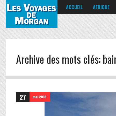
ACCUEIL
AFRIQUE
Égypte
Kenya
Seychelles
Archive des mots clés:
bai
27
mai
2018