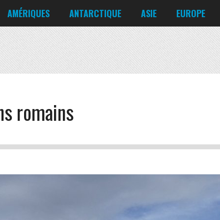
Corée du Nord
Croatie
AMÉRIQUES
ANTARCTIQUE
ASIE
EUROPE
Danemark
États-Unis
Irlande
Canada
Bahreïn
Allemagne
Mexique
Chili
Bangladesh
Biélorussie
Nicaragua
Cuba
Chine
Chypre
Venezuela
ns romains
Corée du Nord
Croatie
Danemark
Irlande