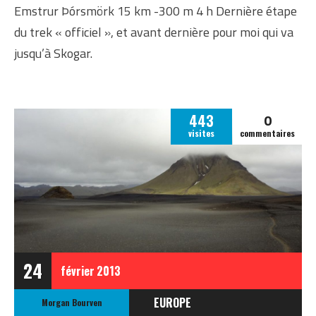
Emstrur Þórsmörk 15 km -300 m 4 h Dernière étape
du trek « officiel », et avant dernière pour moi qui va
jusqu’à Skogar.
0
443
visites
commentaires
24
février
2013
EUROPE
Morgan Bourven