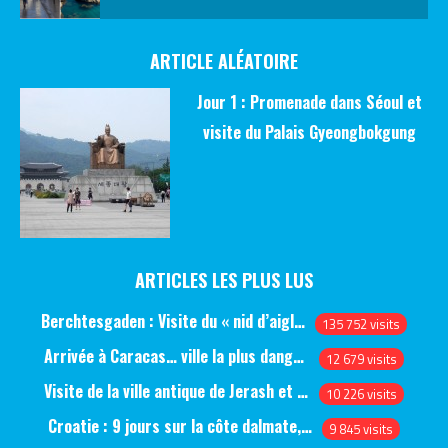
ARTICLE ALÉATOIRE
Jour 1 : Promenade dans Séoul et
visite du Palais Gyeongbokgung
ARTICLES LES PLUS LUS
Berchtesgaden : Visite du « nid d’aigle » et des bunkers d’Hitler
135 752 visits
Arrivée à Caracas… ville la plus dangereuse du monde (jour 1)
12 679 visits
Visite de la ville antique de Jerash et du château d’Ajlun (jour 1)
10 226 visits
Croatie : 9 jours sur la côte dalmate, de Split à Dubrovnik, en passant par Hvar et Mjlet
9 845 visits