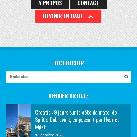
À PROPOS
CONTACT
REVENIR EN HAUT
RECHERCHER
DERNIER ARTICLE
Croatie : 9 jours sur la côte dalmate, de
Split à Dubrovnik, en passant par Hvar et
Mjlet
10 octobre 2023