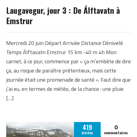
ISLANDE
Laugavegur, jour 3 : De Álftavatn à
ISLANDE ÉTÉ 2012
Emstrur
Mercredi 20 juin Départ Arrivée Distance Dénivelé
Temps Álftavatn Emstrur 15 km -40 m 4h Mon
carnet, à ce jour, commence par « ça m’embête de dire
ça, au risque de paraître prétentieux, mais cette
journée était une promenade de santé ». Faut dire que
j’ai eu, en termes de météo, de la chance : une pluie
[…]
0
419
visites
commentaires