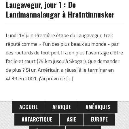
ISLANDE
Laugavegur, jour 1 : De
ISLANDE ÉTÉ 2012
Landmannalaugar à Hrafntinnusker
Lundi 18 juin Première étape du Laugavegur, trek
réputé comme « l’un des plus beaux au monde » par
des routards de tout poil. Il a en plus l’avantage d’être
facile et court (75 km jusqu’à Skogar). Que demander
de plus ? Si un Américain a réussi à le terminer en
4h39 en 2001, j’ai prévu de […]
ACCUEIL
AFRIQUE
AMÉRIQUES
ANTARCTIQUE
ASIE
EUROPE