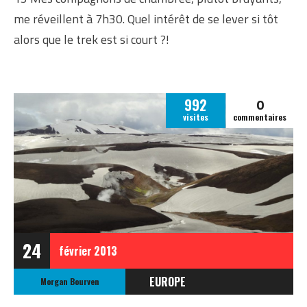
me réveillent à 7h30. Quel intérêt de se lever si tôt
alors que le trek est si court ?!
0
992
visites
commentaires
24
février
2013
EUROPE
Morgan Bourven