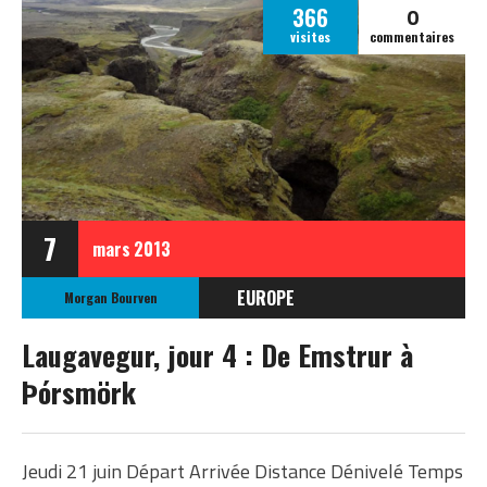
0
366
visites
commentaires
7
mars
2013
EUROPE
Morgan Bourven
ISLANDE
Laugavegur, jour 4 : De Emstrur à
ISLANDE ÉTÉ 2012
Þórsmörk
Jeudi 21 juin Départ Arrivée Distance Dénivelé Temps