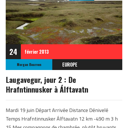
24
février
2013
EUROPE
Morgan Bourven
ISLANDE
Laugavegur, jour 2 : De
ISLANDE ÉTÉ 2012
Hrafntinnusker à Álftavatn
Mardi 19 juin Départ Arrivée Distance Dénivelé
Temps Hrafntinnusker Álftavatn 12 km -490 m 3 h
15 Mes compagnons de chambrée, plutôt bruyants,