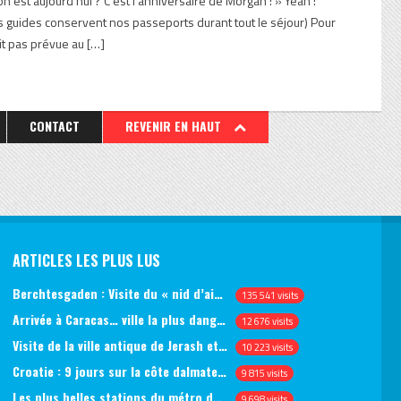
n est aujourd’hui ? C’est l’anniversaire de Morgan ! » Yeah !
 les guides conservent nos passeports durant tout le séjour) Pour
ait pas prévue au […]
CONTACT
REVENIR EN HAUT
ARTICLES LES PLUS LUS
Berchtesgaden : Visite du « nid d’aigle » et des bunkers d’Hitler
135 541 visits
Arrivée à Caracas… ville la plus dangereuse du monde (jour 1)
12 676 visits
Visite de la ville antique de Jerash et du château d’Ajlun (jour 1)
10 223 visits
Croatie : 9 jours sur la côte dalmate, de Split à Dubrovnik, en passant par Hvar et Mjlet
9 815 visits
Les plus belles stations du métro de Saint-Pétersbourg
9 698 visits