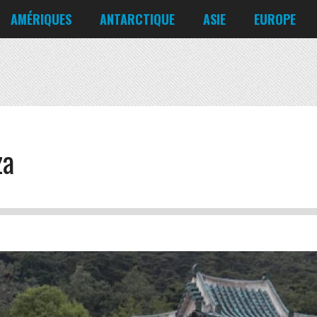
Corée du Nord
Croatie
AMÉRIQUES
ANTARCTIQUE
ASIE
EUROPE
Danemark
États-Unis
Irlande
Canada
Bahreïn
Allemagne
Mexique
Chili
Bangladesh
Biélorussie
Nicaragua
Cuba
Chine
Chypre
Venezuela
za
Corée du Nord
Croatie
Danemark
Irlande