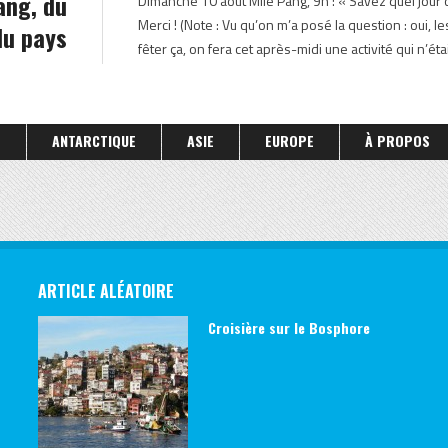
ang, du
Dimanche 10 août Mlle Pang, 9h : « Savez quel jour o
Merci ! (Note : Vu qu’on m’a posé la question : oui,
du pays
fêter ça, on fera cet après-midi une activité qui n’ét
S
ANTARCTIQUE
ASIE
EUROPE
À PROPOS
ARTICLE ALÉATOIRE
Croisière sur le Bosphore