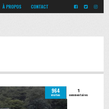
Turquie
Moldavie
Russie
À PROPOS
CONTACT
Norvège
Slovaquie
Corée du Sud
Islande
Portugal
Pologne
Slovénie
Emirats Arabes Unis
Italie
Ukraine
Japon
Lituanie
République tchèque
Jordanie
Malte
Roumanie
Turquie
Moldavie
Russie
Norvège
Slovaquie
Pologne
Slovénie
1
964
visites
commentaires