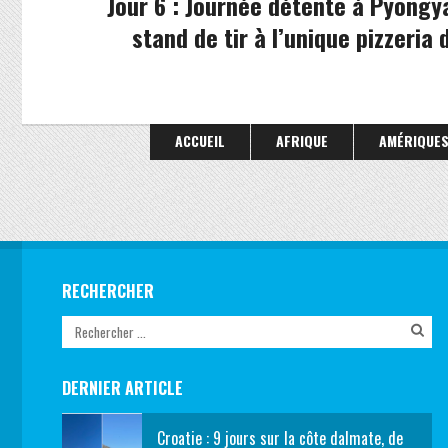
Jour 6 : Journée détente à Pyongy
stand de tir à l’unique pizzeria 
ACCUEIL
AFRIQUE
AMÉRIQUE
RECHERCHER
DERNIER ARTICLE
Croatie : 9 jours sur la côte dalmate, de