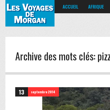
ACCUEIL
AFRIQUE
Égypte
Kenya
Seychelles
Archive des mots clés:
piz
13
septembre
2014