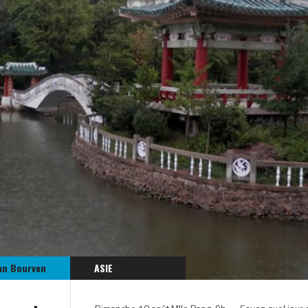
an Bourven
ASIE
CORÉE DU NORD