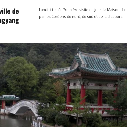
CORÉE DU NORD
ille de
Lundi 11 août Première visite du jour : la Maison du 
par les Coréens du nord, du sud et de la diaspora.
ongyang