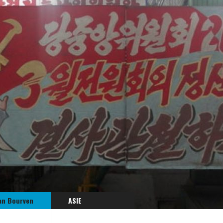
an Bourven
ASIE
CORÉE DU NORD