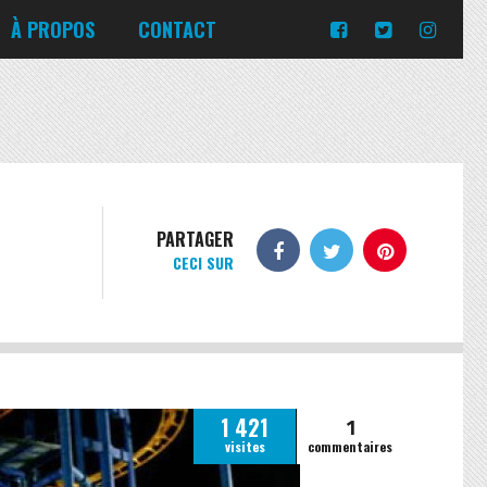
Turquie
Moldavie
Russie
À PROPOS
CONTACT
Norvège
Slovaquie
Corée du Sud
Islande
Portugal
Pologne
Slovénie
Emirats Arabes Unis
Italie
Ukraine
Japon
Lituanie
République tchèque
Jordanie
Malte
Roumanie
Turquie
Moldavie
Russie
PARTAGER
CECI SUR
Norvège
Slovaquie
Pologne
Slovénie
1
1 421
visites
commentaires