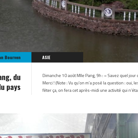
an Bourven
ASIE
CORÉE DU NORD
ang, du
Dimanche 10 août Mlle Pang, 9h : « Savez quel jour o
Merci ! (Note : Vu qu’on m’a posé la question : oui,
du pays
fêter ça, on fera cet après-midi une activité qui n’ét