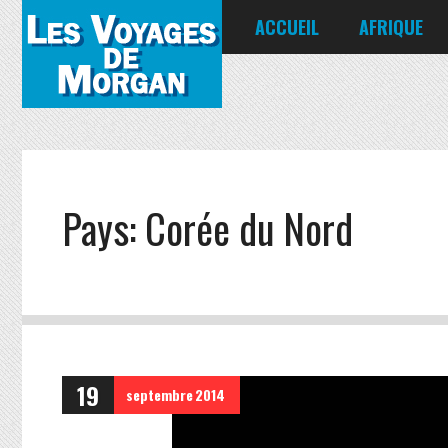
ACCUEIL
AFRIQUE
Égypte
Kenya
Seychelles
Pays:
Corée du Nord
19
septembre
2014