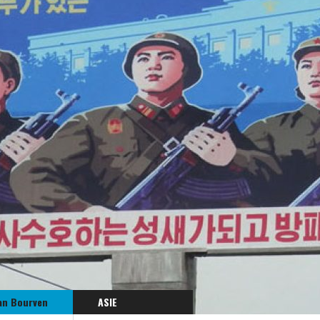
an Bourven
ASIE