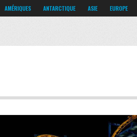
Corée du Nord
Croatie
AMÉRIQUES
ANTARCTIQUE
ASIE
EUROPE
Danemark
États-Unis
Irlande
Canada
Bahreïn
Allemagne
Mexique
Chili
Bangladesh
Biélorussie
Nicaragua
Cuba
Chine
Chypre
Venezuela
Corée du Nord
Croatie
Danemark
Irlande