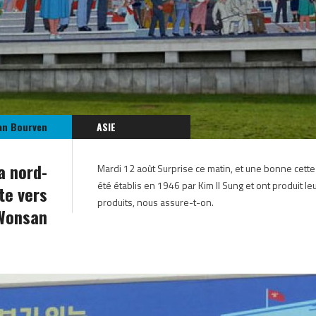
an Bourven
ASIE
CORÉE DU NORD
a nord-
Mardi 12 août Surprise ce matin, et une bonne cette fo
été établis en 1946 par Kim Il Sung et ont produit le
te vers
produits, nous assure-t-on.
Wonsan