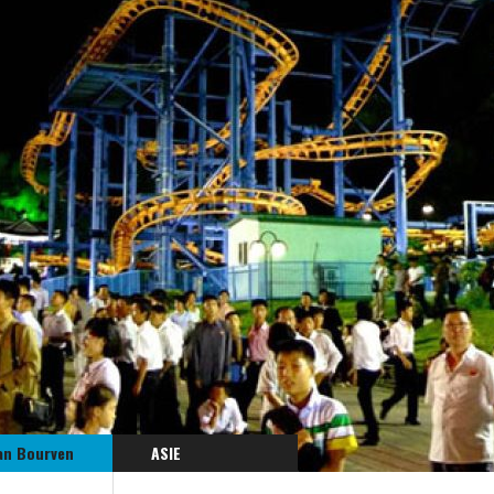
an Bourven
ASIE
CORÉE DU NORD