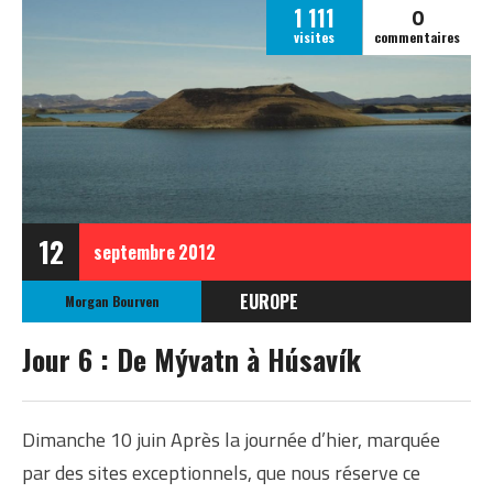
0
1 111
visites
commentaires
12
septembre
2012
EUROPE
Morgan Bourven
ISLANDE
Jour 6 : De Mývatn à Húsavík
ISLANDE ÉTÉ 2012
Dimanche 10 juin Après la journée d’hier, marquée
par des sites exceptionnels, que nous réserve ce