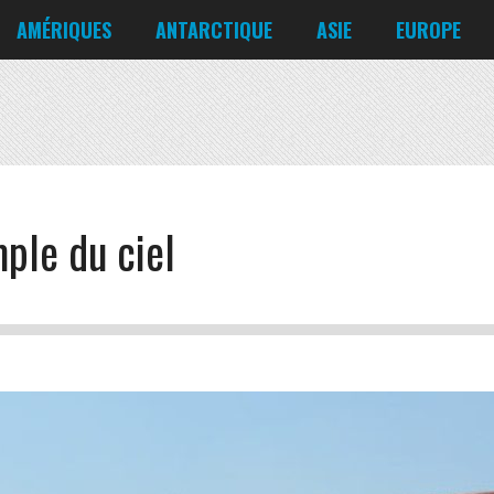
Corée du Nord
Croatie
AMÉRIQUES
ANTARCTIQUE
ASIE
EUROPE
Danemark
États-Unis
Irlande
Canada
Bahreïn
Allemagne
Mexique
Chili
Bangladesh
Biélorussie
Nicaragua
Cuba
Chine
Chypre
Venezuela
ple du ciel
Corée du Nord
Croatie
Danemark
Irlande