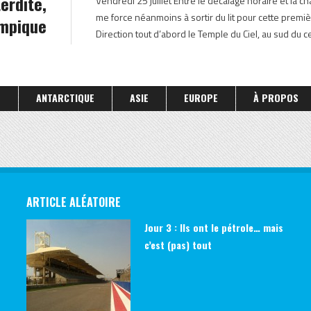
terdite,
Vendredi 25 juillet Entre le décalage horaire et la chal
CHINE CONTINENTALE
me force néanmoins à sortir du lit pour cette premiè
ympique
Direction tout d’abord le Temple du Ciel, au sud du cen
S
ANTARCTIQUE
ASIE
EUROPE
À PROPOS
ARTICLE ALÉATOIRE
Jour 3 : Ils ont le pétrole… mais
c’est (pas) tout