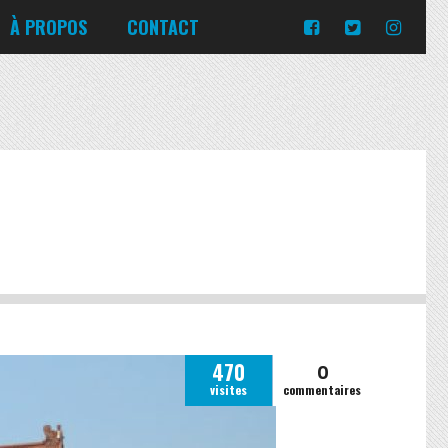
Turquie
Moldavie
Russie
À PROPOS
CONTACT
Norvège
Slovaquie
Corée du Sud
Islande
Portugal
Pologne
Slovénie
Emirats Arabes Unis
Italie
Ukraine
Japon
Lituanie
République tchèque
Jordanie
Malte
Roumanie
Turquie
Moldavie
Russie
Norvège
Slovaquie
Pologne
Slovénie
0
470
visites
commentaires