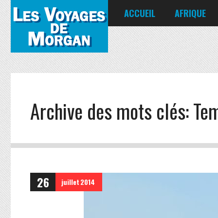
ACCUEIL
AFRIQUE
Égypte
Kenya
Seychelles
Archive des mots clés:
Tem
26
juillet
2014