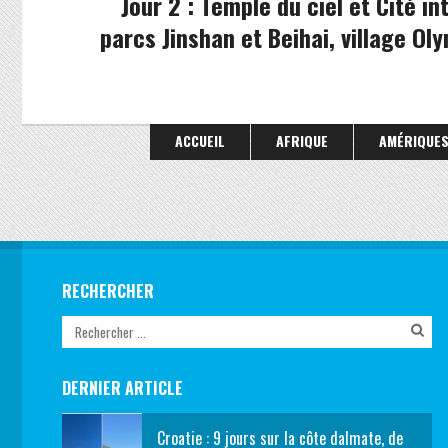
Jour 2 : Temple du ciel et Cité in
parcs Jinshan et Beihai, village Ol
ACCUEIL
AFRIQUE
AMÉRIQUE
RECHERCHER
DERNIER ARTICLE
Croatie : 9 jours sur la côte dalmate, de