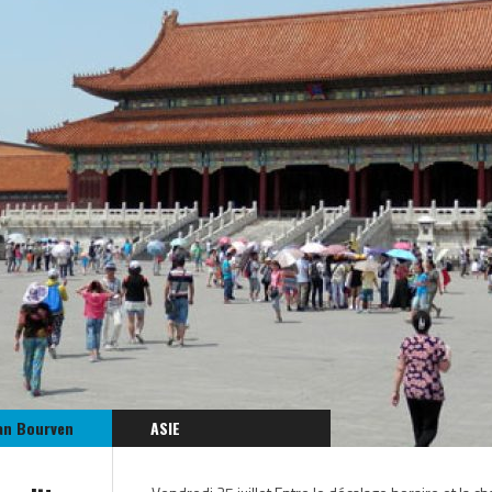
an Bourven
ASIE
CHINE