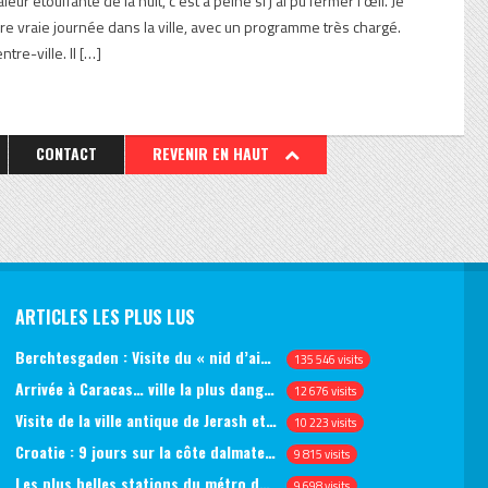
eur étouffante de la nuit, c’est à peine si j’ai pu fermer l’œil. Je
re vraie journée dans la ville, avec un programme très chargé.
tre-ville. Il […]
CONTACT
REVENIR EN HAUT
ARTICLES LES PLUS LUS
Berchtesgaden : Visite du « nid d’aigle » et des bunkers d’Hitler
135 546 visits
Arrivée à Caracas… ville la plus dangereuse du monde (jour 1)
12 676 visits
Visite de la ville antique de Jerash et du château d’Ajlun (jour 1)
10 223 visits
Croatie : 9 jours sur la côte dalmate, de Split à Dubrovnik, en passant par Hvar et Mjlet
9 815 visits
Les plus belles stations du métro de Saint-Pétersbourg
9 698 visits