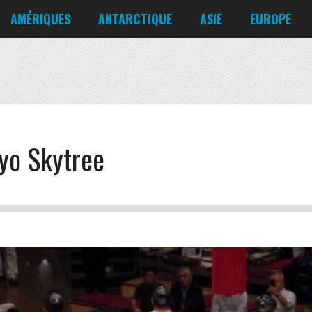
Corée du Nord
Croatie
AMÉRIQUES
ANTARCTIQUE
ASIE
EUROPE
Danemark
États-Unis
Irlande
Canada
Bahreïn
Allemagne
Mexique
Chili
Bangladesh
Biélorussie
Nicaragua
Cuba
Chine
Chypre
Venezuela
yo Skytree
Corée du Nord
Croatie
Danemark
Irlande