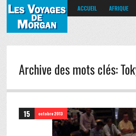
ACCUEIL
AFRIQUE
Égypte
Kenya
Seychelles
Archive des mots clés:
Tok
15
octobre
2013