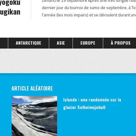
Ryogoku
Dimanche 29 septembre Après une très longue nuit 
JAPON OCTOBRE 2013
dernier jour du tournoi de sumo de septembre, à To
ugikan
l’année (les mois impairs) et se déroulent durant un
S
ANTARCTIQUE
ASIE
EUROPE
À PROPOS
ARTICLE ALÉATOIRE
Islande : une randonnée sur le
glacier Solheimajokull