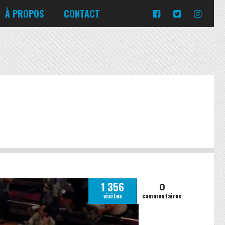
Turquie
Moldavie
Russie
À PROPOS
CONTACT
Norvège
Slovaquie
Corée du Sud
Islande
Portugal
Pologne
Slovénie
Emirats Arabes Unis
Italie
Ukraine
Japon
Lituanie
République tchèque
Jordanie
Malte
Roumanie
Turquie
Moldavie
Russie
Norvège
Slovaquie
Pologne
Slovénie
0
1 356
visites
commentaires