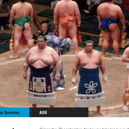
an Bourven
ASIE
JAPON