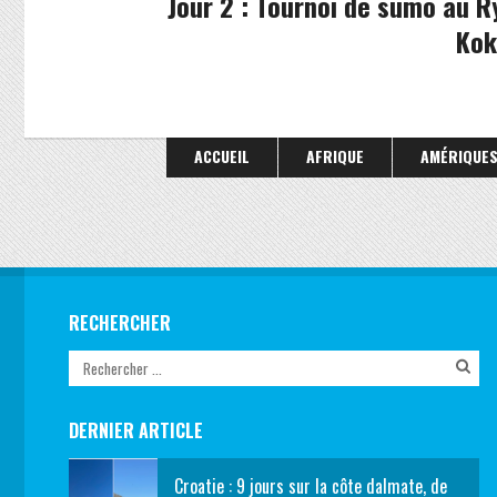
Jour 2 : Tournoi de sumo au 
Kok
ACCUEIL
AFRIQUE
AMÉRIQUE
RECHERCHER
DERNIER ARTICLE
Croatie : 9 jours sur la côte dalmate, de