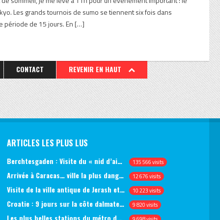
de sommeil, je me lève à 11h pour un événement important : le
kyo. Les grands tournois de sumo se tiennent six fois dans
e période de 15 jours. En […]
CONTACT
REVENIR EN HAUT
ARTICLES LES PLUS LUS
Berchtesgaden : Visite du « nid d’aigle » et des bunkers d’Hitler
135 566 visits
Arrivée à Caracas… ville la plus dangereuse du monde (jour 1)
12 676 visits
Visite de la ville antique de Jerash et du château d’Ajlun (jour 1)
10 223 visits
Croatie : 9 jours sur la côte dalmate, de Split à Dubrovnik, en passant par Hvar et Mjlet
9 820 visits
Les plus belles stations du métro de Saint-Pétersbourg
9 698 visits