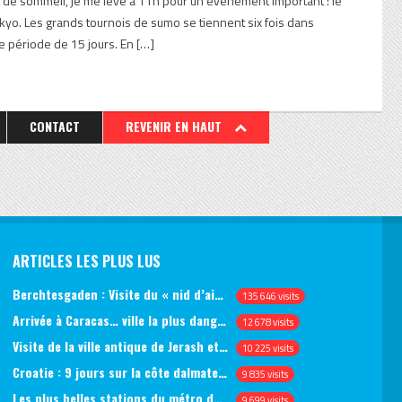
de sommeil, je me lève à 11h pour un événement important : le
kyo. Les grands tournois de sumo se tiennent six fois dans
e période de 15 jours. En […]
CONTACT
REVENIR EN HAUT
ARTICLES LES PLUS LUS
Berchtesgaden : Visite du « nid d’aigle » et des bunkers d’Hitler
135 646 visits
Arrivée à Caracas… ville la plus dangereuse du monde (jour 1)
12 678 visits
Visite de la ville antique de Jerash et du château d’Ajlun (jour 1)
10 225 visits
Croatie : 9 jours sur la côte dalmate, de Split à Dubrovnik, en passant par Hvar et Mjlet
9 835 visits
Les plus belles stations du métro de Saint-Pétersbourg
9 699 visits