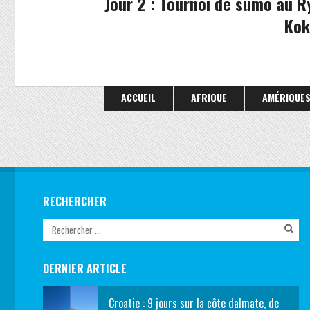
Jour 2 : Tournoi de sumo au 
Kok
ACCUEIL
AFRIQUE
AMÉRIQUE
RECHERCHER
DERNIER ARTICLE
Croatie : 9 jours sur la côte dalmate, de