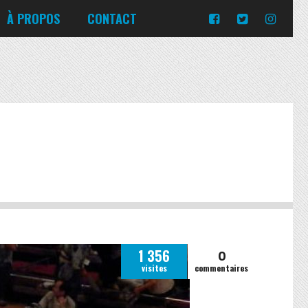
Turquie
Moldavie
Russie
À PROPOS
CONTACT
Norvège
Slovaquie
Corée du Sud
Islande
Portugal
Pologne
Slovénie
Emirats Arabes Unis
Italie
Ukraine
Japon
Lituanie
République tchèque
Jordanie
Malte
Roumanie
Turquie
Moldavie
Russie
Norvège
Slovaquie
Pologne
Slovénie
0
1 356
visites
commentaires