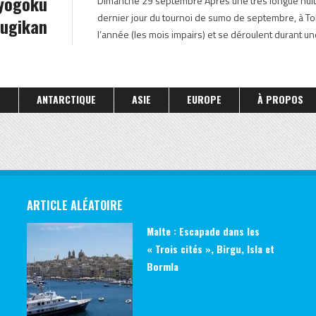
Ryogoku
Dimanche 29 septembre Après une très longue nuit 
JAPON OCTOBRE 2013
dernier jour du tournoi de sumo de septembre, à To
ugikan
l’année (les mois impairs) et se déroulent durant un
S
ANTARCTIQUE
ASIE
EUROPE
À PROPOS
ARTICLE ALÉATOIRE
Malte : Escapade dans les
« Trois cités », Birgu, Isla et
Bormla