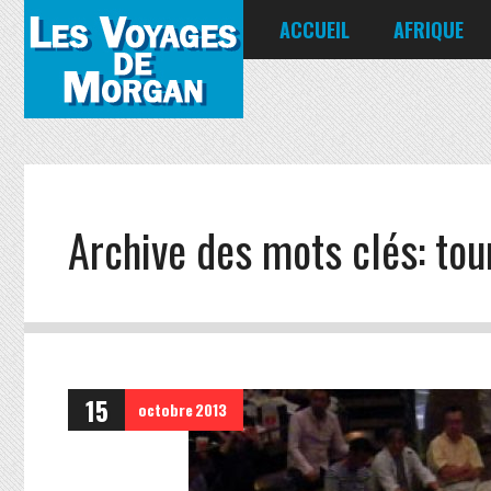
ACCUEIL
AFRIQUE
Égypte
Kenya
Seychelles
Archive des mots clés:
tou
15
octobre
2013