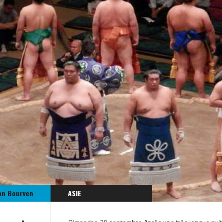
an Bourven
ASIE
JAPON