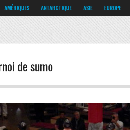
Corée du Nord
Croatie
AMÉRIQUES
ANTARCTIQUE
ASIE
EUROPE
Danemark
États-Unis
Irlande
Canada
Bahreïn
Allemagne
Mexique
Chili
Bangladesh
Biélorussie
Nicaragua
Cuba
Chine
Chypre
Venezuela
rnoi de sumo
Corée du Nord
Croatie
Danemark
Irlande