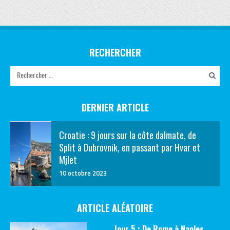
RECHERCHER
DERNIER ARTICLE
Croatie : 9 jours sur la côte dalmate, de
Split à Dubrovnik, en passant par Hvar et
Mjlet
10 octobre 2023
ARTICLE ALÉATOIRE
Jour 5 : De Rome à Naples