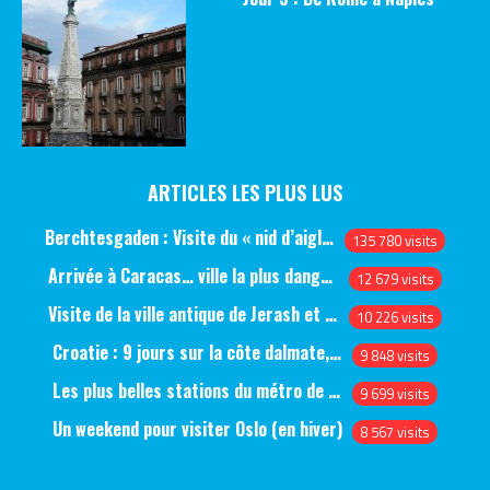
ARTICLES LES PLUS LUS
Berchtesgaden : Visite du « nid d’aigle » et des bunkers d’Hitler
135 780 visits
Arrivée à Caracas… ville la plus dangereuse du monde (jour 1)
12 679 visits
Visite de la ville antique de Jerash et du château d’Ajlun (jour 1)
10 226 visits
Croatie : 9 jours sur la côte dalmate, de Split à Dubrovnik, en passant par Hvar et Mjlet
9 848 visits
Les plus belles stations du métro de Saint-Pétersbourg
9 699 visits
Un weekend pour visiter Oslo (en hiver)
8 567 visits