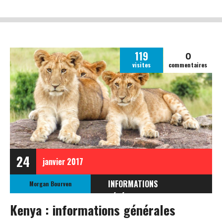
0
119
visites
commentaires
24
janvier
2017
INFORMATIONS
Morgan Bourven
GÉNÉRALES
Kenya : informations générales
INFORMATIONS