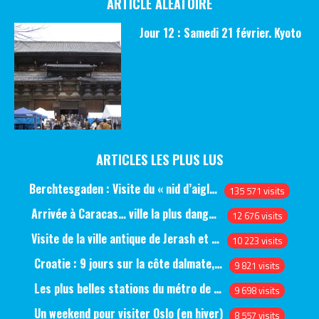
ARTICLE ALÉATOIRE
Jour 12 : Samedi 21 février. Kyoto
ARTICLES LES PLUS LUS
Berchtesgaden : Visite du « nid d’aigle » et des bunkers d’Hitler
135 571 visits
Arrivée à Caracas… ville la plus dangereuse du monde (jour 1)
12 676 visits
Visite de la ville antique de Jerash et du château d’Ajlun (jour 1)
10 223 visits
Croatie : 9 jours sur la côte dalmate, de Split à Dubrovnik, en passant par Hvar et Mjlet
9 821 visits
Les plus belles stations du métro de Saint-Pétersbourg
9 698 visits
Un weekend pour visiter Oslo (en hiver)
8 557 visits