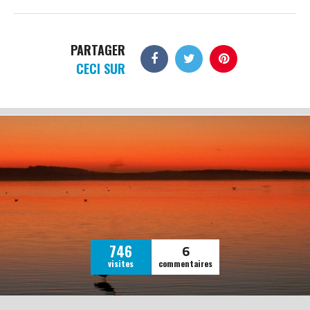
PARTAGER
CECI SUR
6
746
visites
commentaires